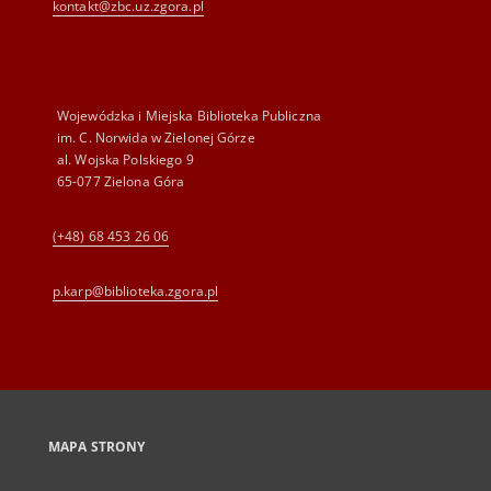
kontakt@zbc.uz.zgora.pl
Wojewódzka i Miejska Biblioteka Publiczna
im. C. Norwida w Zielonej Górze
al. Wojska Polskiego 9
65-077 Zielona Góra
(+48) 68 453 26 06
p.karp@biblioteka.zgora.pl
MAPA STRONY