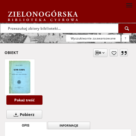
Wyszukiwanie zaawansowane
?
OBIEKT
Pokaż treść
Pobierz
OPIS
INFORMACJE