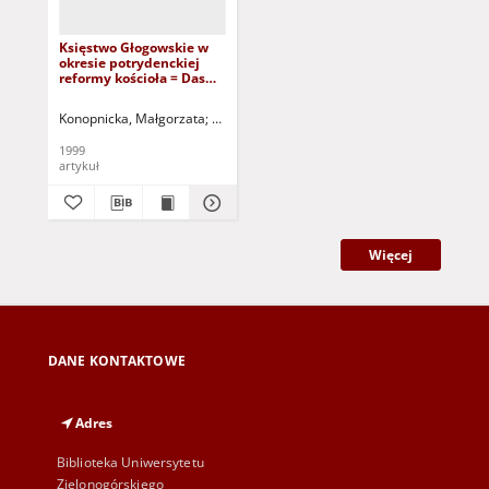
Księstwo Głogowskie w
okresie potrydenckiej
reformy kościoła = Das
Fürstentum Glogau in
der zeit der Erneureung
Konopnicka, Małgorzata
Osękowski, Czesław (1952- ) - red.
der kirche und nach dem
Konzil von Trident
1999
artykuł
Więcej
DANE KONTAKTOWE
Adres
Biblioteka Uniwersytetu
Zielonogórskiego