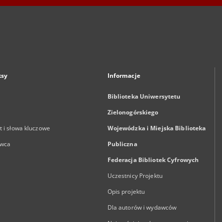
ksy
Informacje
Biblioteka Uniwersytetu
Zielonogórskiego
 i słowa kluczowe
Wojewódzka i Miejska Biblioteka
wca
Publiczna
Federacja Bibliotek Cyfrowych
Uczestnicy Projektu
Opis projektu
Dla autorów i wydawców