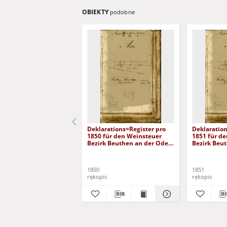
OBIEKTY
podobne
Deklarations=Register pro
Deklaration
1850 für den Weinsteuer
1851 für d
Bezirk Beuthen an der Oder:
Bezirk Beu
duplikat
1850
1851
rękopis
rękopis