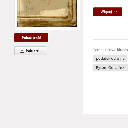
Więcej
Pokaż treść
Temat i słowa klucz
Pobierz
podatek od wina
Bytom Odrzański -