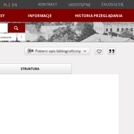
KONTRAST
ZALOGUJ SIĘ
UDOSTĘPNIJ
PL
EN
SY
INFORMACJE
HISTORIA PRZEGLĄDANIA
nsowane
?
Pobierz opis bibliograficzny
STRUKTURA