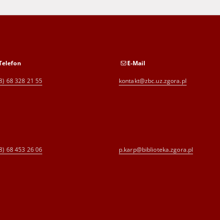
Telefon
E-Mail
8) 68 328 21 55
kontakt@zbc.uz.zgora.pl
8) 68 453 26 06
p.karp@biblioteka.zgora.pl