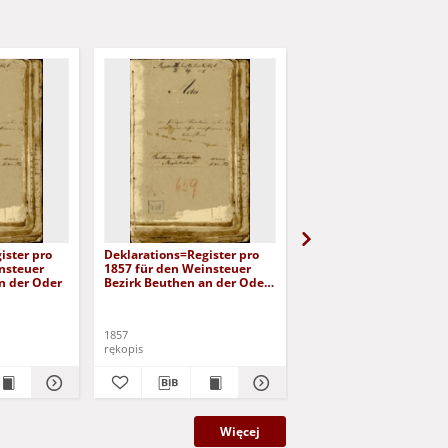
ister pro
Deklarations=Register pro
Deklarations=Register 
nsteuer
1857 für den Weinsteuer
1862 für den Weinsteu
n der Oder
Bezirk Beuthen an der Oder:
Bezirk Beuthen an der 
duplikat
duplikat
1857
1862
rękopis
rękopis
Więcej