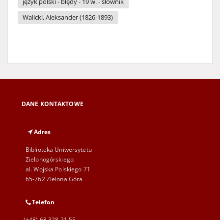
język polski - błędy - 19 w. - słownik
Walicki, Aleksander (1826-1893)
DANE KONTAKTOWE
Adres
Biblioteka Uniwersytetu
Zielonogórskiego
al. Wojska Polskiego 71
65-762 Zielona Góra
Telefon
(+48) 68 328 21 55