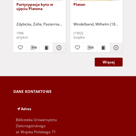
Partycypacja bytu w
Platon
Pla
ujęciu Platona
Zdybicka, Zofia
Pasterniak, Wojciech (1935-2018 ) - red.
Windelband, Wilhelm (1848-1915)
Pla
Bo
1996
[1902]
192
artykuł
książka
ksi
Więcej
DANE KONTAKTOWE
Adres
Biblioteka Uniwersytetu
Zielonogórskiego
al. Wojska Polskiego 71