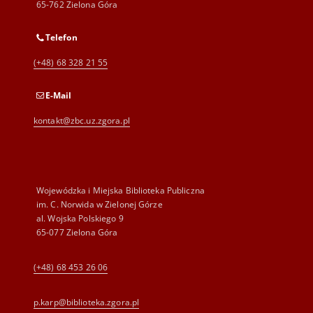
65-762 Zielona Góra
Telefon
(+48) 68 328 21 55
E-Mail
kontakt@zbc.uz.zgora.pl
Wojewódzka i Miejska Biblioteka Publiczna
im. C. Norwida w Zielonej Górze
al. Wojska Polskiego 9
65-077 Zielona Góra
(+48) 68 453 26 06
p.karp@biblioteka.zgora.pl