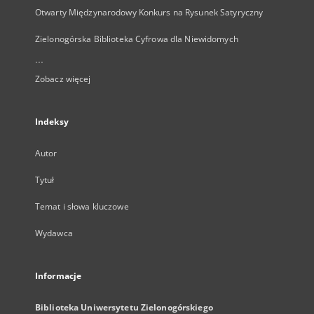
Otwarty Międzynarodowy Konkurs na Rysunek Satyryczny
Zielonogórska Biblioteka Cyfrowa dla Niewidomych
...
Zobacz więcej
Indeksy
Autor
Tytuł
Temat i słowa kluczowe
Wydawca
Informacje
Biblioteka Uniwersytetu Zielonogórskiego