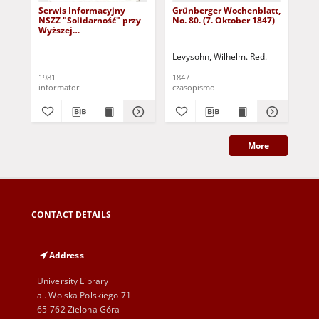
Serwis Informacyjny
Grünberger Wochenblatt,
Gr
NSZZ "Solidarność" przy
No. 80. (7. Oktober 1847)
No.
Wyższej
SzkolePedagogicznej w
Zielone Górze, nr 1 (18
Levysohn, Wilhelm. Red.
Lev
marca 1981)
1981
1847
184
informator
czasopismo
cza
More
CONTACT DETAILS
Address
University Library
al. Wojska Polskiego 71
65-762 Zielona Góra