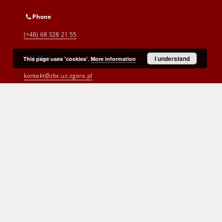
Phone
(+48) 68 328 21 55
E-Mail
I understand
This page uses 'cookies'.
More information
kontakt@zbc.uz.zgora.pl
Cyprian Norwid Voivodeship and
City Public Library
al. Wojska Polskiego 9
65-077 Zielona Góra
(+48) 68 453 26 06
p.karp@biblioteka.zgora.pl