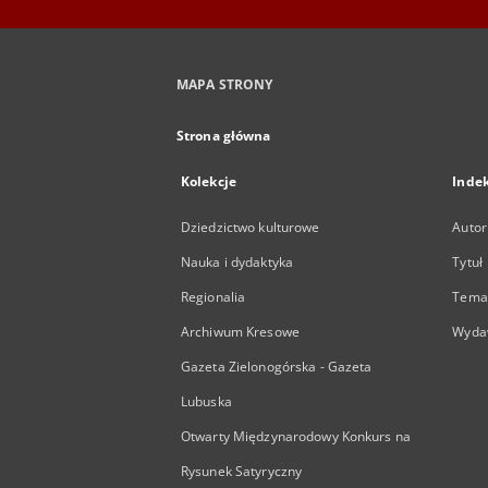
MAPA STRONY
Strona główna
Kolekcje
Inde
Dziedzictwo kulturowe
Autor
Nauka i dydaktyka
Tytuł
Regionalia
Temat
Archiwum Kresowe
Wyda
Gazeta Zielonogórska - Gazeta
Lubuska
Otwarty Międzynarodowy Konkurs na
Rysunek Satyryczny