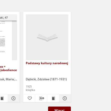
ki, 47
Podstawy kultury narodowej
wa =
is)obedience
zak, Maria
Bochno, Ewa - red.
Dębicki, Zdzisław (1871-1931)
Kopaczyńska, Iwona - red.
1925
książka
Więcej