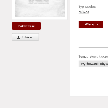
Typ zasobu:
książka
Więcej
Pokaż treść
Pobierz
Temat i słowa klucz
Wychowanie obywa