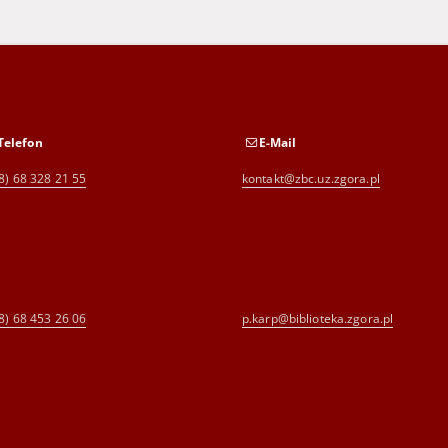
Telefon
E-Mail
8) 68 328 21 55
kontakt@zbc.uz.zgora.pl
8) 68 453 26 06
p.karp@biblioteka.zgora.pl