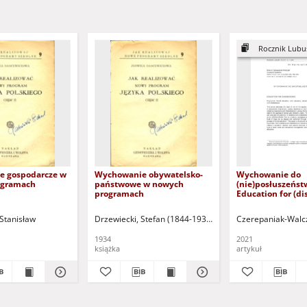
Rocznik Lubus
e gospodarcze w
Wychowanie obywatelsko-
Wychowanie do
ogramach
państwowe w nowych
(nie)posłuszeńst
programach
Education for (d
Stanisław
Drzewiecki, Stefan (1844-1938)
Czerepaniak-Walc
1934
2021
książka
artykuł