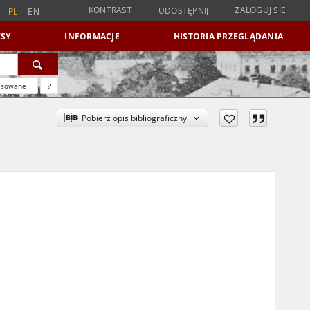
KONTRAST
ZALOGUJ SIĘ
UDOSTĘPNIJ
PL
EN
SY
INFORMACJE
HISTORIA PRZEGLĄDANIA
nsowane
?
Pobierz opis bibliograficzny