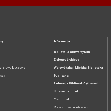
ksy
Informacje
Biblioteka Uniwersytetu
Zielonogórskiego
 i słowa kluczowe
Wojewódzka i Miejska Biblioteka
wca
Publiczna
Federacja Bibliotek Cyfrowych
Uczestnicy Projektu
Opis projektu
Dla autorów i wydawców