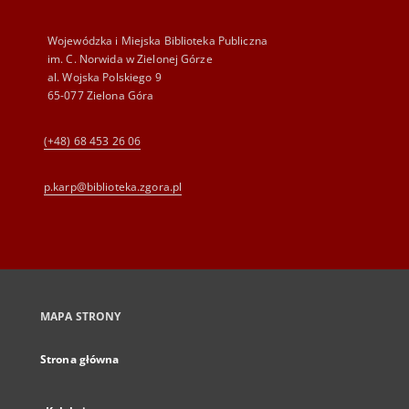
Wojewódzka i Miejska Biblioteka Publiczna
im. C. Norwida w Zielonej Górze
al. Wojska Polskiego 9
65-077 Zielona Góra
(+48) 68 453 26 06
p.karp@biblioteka.zgora.pl
MAPA STRONY
Strona główna