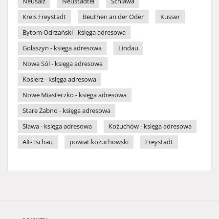
Neusalz
Neustädtel
Schlawa
Kreis Freystadt
Beuthen an der Oder
Kusser
Bytom Odrzański - księga adresowa
Gołaszyn - księga adresowa
Lindau
Nowa Sól - księga adresowa
Kosierz - księga adresowa
Nowe Miasteczko - księga adresowa
Stare Żabno - księga adresowa
Sława - księga adresowa
Kożuchów - księga adresowa
Alt-Tschau
powiat kożuchowski
Freystadt