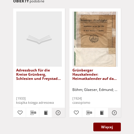
OBIEKTY
podobne
Adressbuch für die
Grünberger
Ha
Kreise Grünberg,
Hauskalender:
Kre
Schlesien und Freystadt,
Heimatkalender auf das
auf
Niederschlesien 1933
Jahr 1924 für die Kreise
Grünberg und Freystadt
Böhm
Glaeser, Edmund
Klose, Mart
Sch
[1933]
[1924]
[19
książka księga adresowa
czasopismo
cza
Więcej