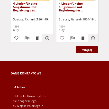
4 Lieder für eine
4 Lieder für eine
Sch
Singstimme mit
Singstimme mit
No 
Begleitung des
Begleitung des
Kr
Pianoforte, op. 27 No 3 -
Pianoforte, op. 27 No 3 -
Heimliche Aufforderung,
Heimliche Aufforderung,
Strauss, Richard (1864-1949)
Strauss, Richard (1864-1949)
Str
tief.
hoch.
1894
1894
189
nuty
nuty
nut
Więcej
DANE KONTAKTOWE
Adres
Biblioteka Uniwersytetu
Zielonogórskiego
al. Wojska Polskiego 71