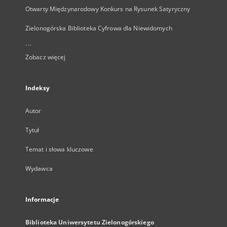
Otwarty Międzynarodowy Konkurs na Rysunek Satyryczny
Zielonogórska Biblioteka Cyfrowa dla Niewidomych
...
Zobacz więcej
Indeksy
Autor
Tytuł
Temat i słowa kluczowe
Wydawca
Informacje
Biblioteka Uniwersytetu Zielonogórskiego