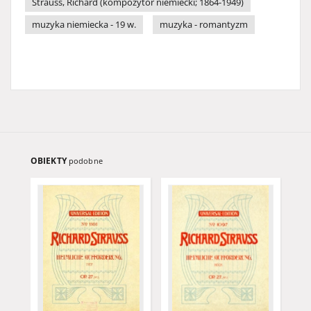
Strauss, Richard (kompozytor niemiecki; 1864-1949)
muzyka niemiecka - 19 w.
muzyka - romantyzm
OBIEKTY
podobne