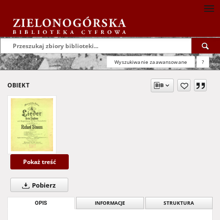
Wyszukiwanie zaawansowane
?
OBIEKT
Pokaż treść
Pobierz
OPIS
INFORMACJE
STRUKTURA