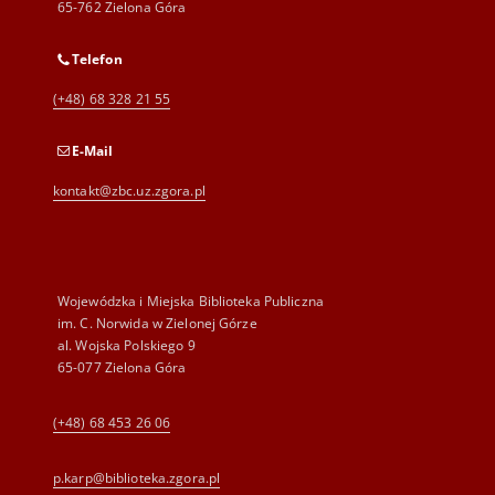
65-762 Zielona Góra
Telefon
(+48) 68 328 21 55
E-Mail
kontakt@zbc.uz.zgora.pl
Wojewódzka i Miejska Biblioteka Publiczna
im. C. Norwida w Zielonej Górze
al. Wojska Polskiego 9
65-077 Zielona Góra
(+48) 68 453 26 06
p.karp@biblioteka.zgora.pl