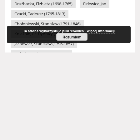
Drużbacka, Elżbieta (1698-1765)
Firlewicz, Jan
Czacki, Tadeusz (1765-1813)
Chołoniewski, Stanisław (1791-1846)
Ta strona wykorzystuje pliki 'cookies'.
Więcej informacji
Kniaźnin, Fr. Dyonizy (1750-1807)
Rozumiem
Jachowicz, Stanisław (1796-1857)
Koźmian, Kajetan (1771-1856)
Kochanowski, Jan (1530-1584)
Karpiński, Franciszek (1741-1825)
Grabowski, Michał (1804-1863)
Kalinka, Waleryan (1826-1886)
Kaczkowski, Zygmunt (1825-1896)
Hofmanowa, Klementyna (1798-1845)
Fredro, Andrzej Maksymiljan (ok.1620-1679)
Kochowski, Wespazyan (1633-1700)
Koźmian, A. E.