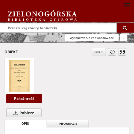
Wyszukiwanie zaawansowane
?
OBIEKT
Pokaż treść
Pobierz
OPIS
INFORMACJE