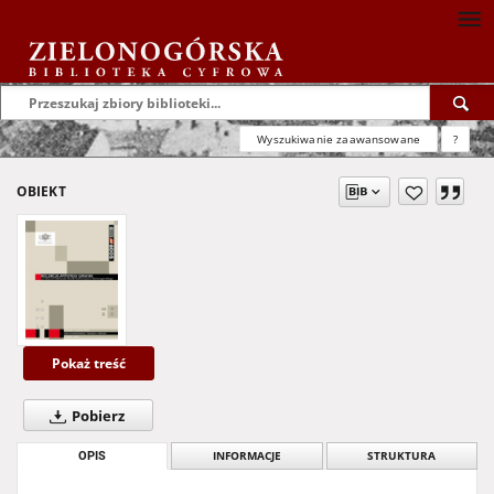
Wyszukiwanie zaawansowane
?
OBIEKT
Pokaż treść
Pobierz
OPIS
INFORMACJE
STRUKTURA