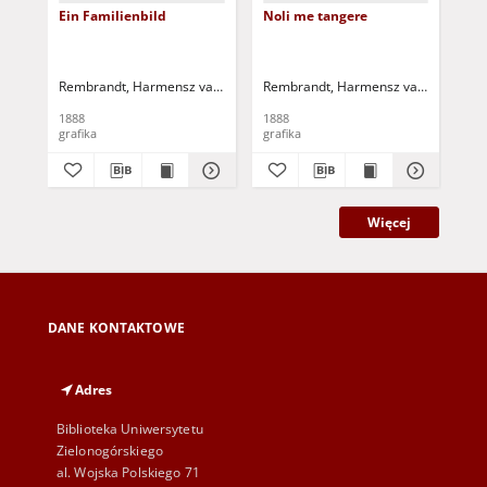
Ein Familienbild
Noli me tangere
Ko
Rembrandt, Harmensz van Rijn (1606-1669)
Rembrandt, Harmensz van Rijn (160
Unger, William
Leipzig: F
Bur
1888
1888
1 V
grafika
grafika
gra
Więcej
DANE KONTAKTOWE
Adres
Biblioteka Uniwersytetu
Zielonogórskiego
al. Wojska Polskiego 71