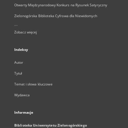
Otwarty Międzynarodowy Konkurs na Rysunek Satyryczny
Zielonogórska Biblioteka Cyfrowa dla Niewidomych
...
Zobacz więcej
Indeksy
Autor
Tytuł
Temat i słowa kluczowe
Wydawca
Informacje
Biblioteka Uniwersytetu Zielonogórskiego