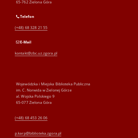
65-762 Zielona Góra
Telefon
(+48) 68 328 21 55
E-Mail
kontakt@zbc.uz.zgora.pl
Wojewódzka i Miejska Biblioteka Publiczna
im. C. Norwida w Zielonej Górze
al. Wojska Polskiego 9
65-077 Zielona Góra
(+48) 68 453 26 06
p.karp@biblioteka.zgora.pl