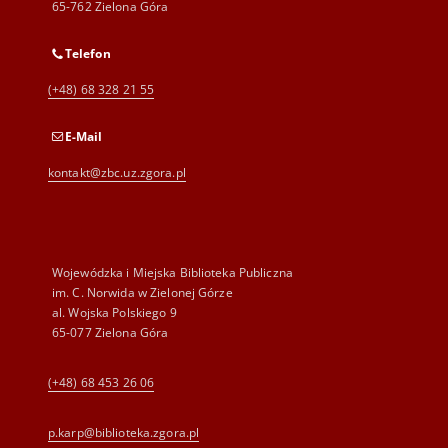
65-762 Zielona Góra
Telefon
(+48) 68 328 21 55
E-Mail
kontakt@zbc.uz.zgora.pl
Wojewódzka i Miejska Biblioteka Publiczna
im. C. Norwida w Zielonej Górze
al. Wojska Polskiego 9
65-077 Zielona Góra
(+48) 68 453 26 06
p.karp@biblioteka.zgora.pl