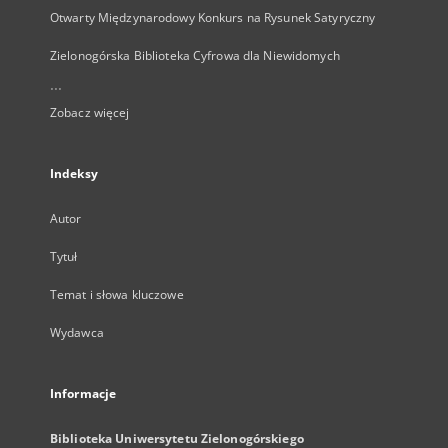
Otwarty Międzynarodowy Konkurs na Rysunek Satyryczny
Zielonogórska Biblioteka Cyfrowa dla Niewidomych
...
Zobacz więcej
Indeksy
Autor
Tytuł
Temat i słowa kluczowe
Wydawca
Informacje
Biblioteka Uniwersytetu Zielonogórskiego