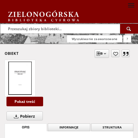
Wyszukiwanie zaawansowane
?
OBIEKT
Pokaż treść
Pobierz
OPIS
INFORMACJE
STRUKTURA