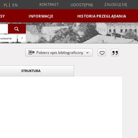
KONTRAST
ZALOGUJ SIĘ
UDOSTĘPNIJ
PL
EN
SY
INFORMACJE
HISTORIA PRZEGLĄDANIA
nsowane
?
Pobierz opis bibliograficzny
STRUKTURA