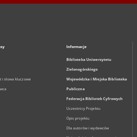
ksy
Informacje
Biblioteka Uniwersytetu
Zielonogórskiego
 i słowa kluczowe
Wojewódzka i Miejska Biblioteka
wca
Publiczna
Federacja Bibliotek Cyfrowych
Uczestnicy Projektu
Opis projektu
Dla autorów i wydawców