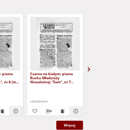
: pismo
Czarno na białym: pismo
KOREK: Pismo Ruchu
Ruchu Młodzieży
Młodzieży Niezależnej,
", nr 6 (maj
Niezależnej "Świt", nr 7
(14 wrzesień '89)
(czerwiec 1986)
1988
czasopismo
czasopismo
Więcej