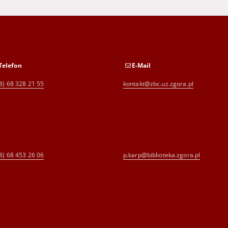
Telefon
E-Mail
8) 68 328 21 55
kontakt@zbc.uz.zgora.pl
8) 68 453 26 06
p.karp@biblioteka.zgora.pl