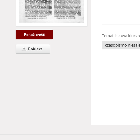
Pokaż treść
Temat i słowa klucz
czasopismo niezale
Pobierz