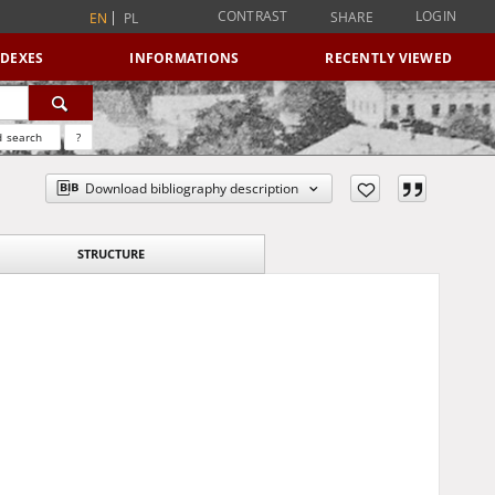
CONTRAST
LOGIN
SHARE
EN
PL
NDEXES
INFORMATIONS
RECENTLY VIEWED
 search
?
Download bibliography description
STRUCTURE