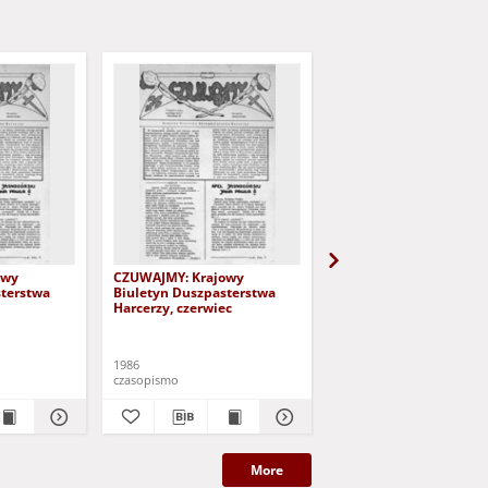
owy
CZUWAJMY: Krajowy
CZUWAJMY: Krajowy
sterstwa
Biuletyn Duszpasterstwa
Biuletyn Duszpasterst
Harcerzy, czerwiec
Harcerzy, lipiec-sierpi
1986
1986
czasopismo
czasopismo
More