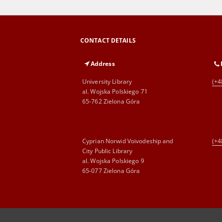
CONTACT DETAILS
Address
University Library
(+4
al. Wojska Polskiego 71
65-762 Zielona Góra
Cyprian Norwid Voivodeship and
(+4
City Public Library
al. Wojska Polskiego 9
65-077 Zielona Góra