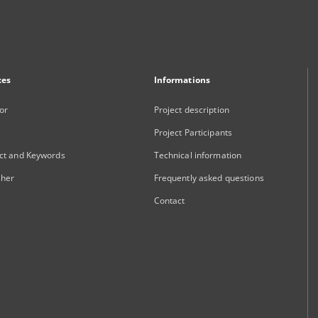
xes
Informations
or
Project description
Project Participants
ct and Keywords
Technical information
sher
Frequently asked questions
Contact