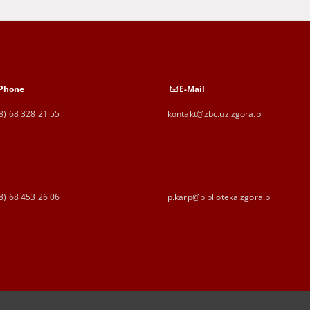
Phone
E-Mail
8) 68 328 21 55
kontakt@zbc.uz.zgora.pl
8) 68 453 26 06
p.karp@biblioteka.zgora.pl