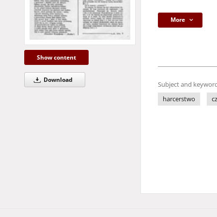
More
Show content
Download
Subject and keyword
harcerstwo
c