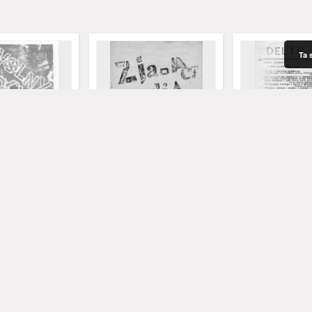
Ta 
ław, nr 2
Zjadacz Radia: pismo dla
Delta: pismo poli
młodych i bogatych, nr
87692
Kurowski, Stefan - 
1984
1980
czasopismo
czasopismo