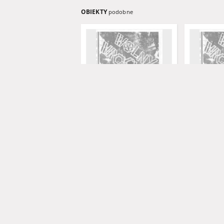
OBIEKTY
podobne
Wolny Wrocław, [nr1]
Wolny Wroc
1988
1989
czasopismo
czasopismo