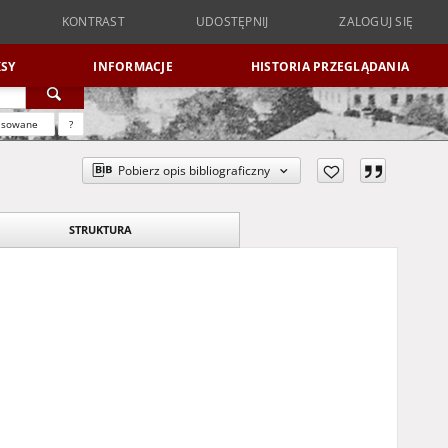
KONTRAST
UDOSTĘPNIJ
ZALOGUJ SIĘ
SY
INFORMACJE
HISTORIA PRZEGLĄDANIA
nsowane
?
Pobierz opis bibliograficzny
STRUKTURA