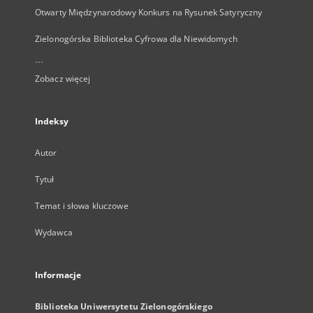
Otwarty Międzynarodowy Konkurs na Rysunek Satyryczny
Zielonogórska Biblioteka Cyfrowa dla Niewidomych
...
Zobacz więcej
Indeksy
Autor
Tytuł
Temat i słowa kluczowe
Wydawca
Informacje
Biblioteka Uniwersytetu Zielonogórskiego