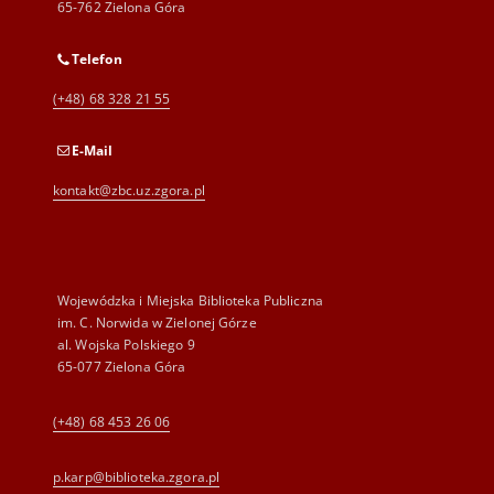
65-762 Zielona Góra
Telefon
(+48) 68 328 21 55
E-Mail
kontakt@zbc.uz.zgora.pl
Wojewódzka i Miejska Biblioteka Publiczna
im. C. Norwida w Zielonej Górze
al. Wojska Polskiego 9
65-077 Zielona Góra
(+48) 68 453 26 06
p.karp@biblioteka.zgora.pl