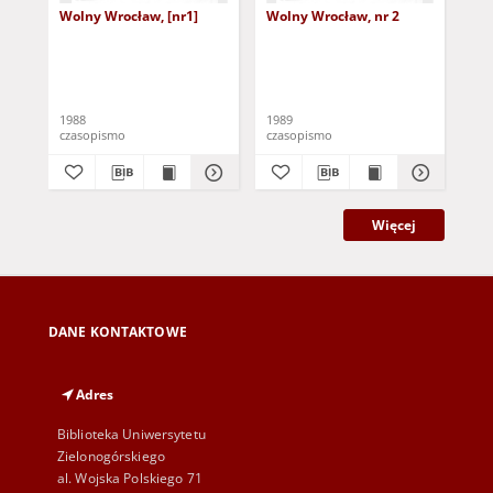
Wolny Wrocław, [nr1]
Wolny Wrocław, nr 2
Zja
mło
87
1988
1989
198
czasopismo
czasopismo
cza
Więcej
DANE KONTAKTOWE
Adres
Biblioteka Uniwersytetu
Zielonogórskiego
al. Wojska Polskiego 71