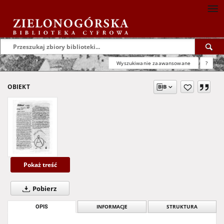
Wyszukiwanie zaawansowane
?
OBIEKT
Pokaż treść
Pobierz
OPIS
INFORMACJE
STRUKTURA