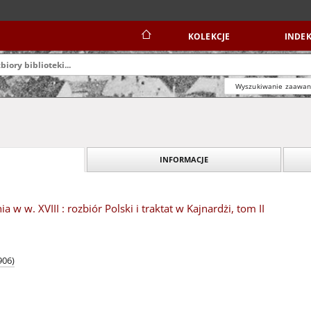
KOLEKCJE
INDEK
Wyszukiwanie zaawa
INFORMACJE
w w. XVIII : rozbiór Polski i traktat w Kajnardżi, tom II
906)