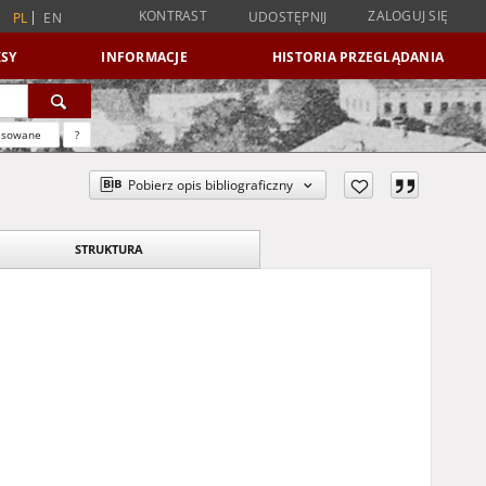
KONTRAST
ZALOGUJ SIĘ
UDOSTĘPNIJ
PL
EN
SY
INFORMACJE
HISTORIA PRZEGLĄDANIA
nsowane
?
Pobierz opis bibliograficzny
STRUKTURA