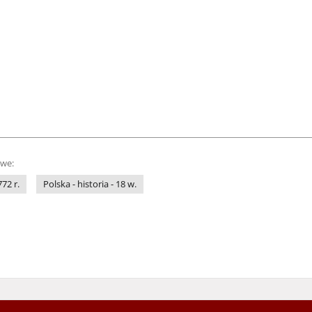
owe:
772 r.
Polska - historia - 18 w.