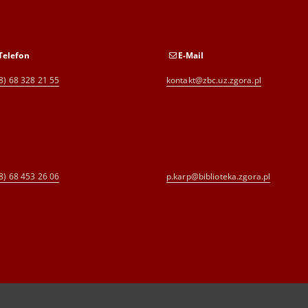
Telefon
E-Mail
8) 68 328 21 55
kontakt@zbc.uz.zgora.pl
8) 68 453 26 06
p.karp@biblioteka.zgora.pl