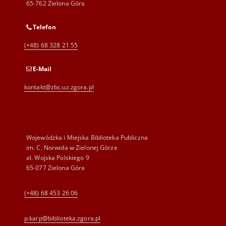
65-762 Zielona Góra
Telefon
(+48) 68 328 21 55
E-Mail
kontakt@zbc.uz.zgora.pl
Wojewódzka i Miejska Biblioteka Publiczna
im. C. Norwida w Zielonej Górze
al. Wojska Polskiego 9
65-077 Zielona Góra
(+48) 68 453 26 06
p.karp@biblioteka.zgora.pl