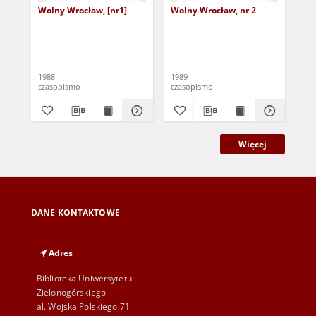
Wolny Wrocław, [nr1]
Wolny Wrocław, nr 2
Zja
mło
87
1988
1989
198
czasopismo
czasopismo
cza
Więcej
DANE KONTAKTOWE
Adres
Biblioteka Uniwersytetu
Zielonogórskiego
al. Wojska Polskiego 71