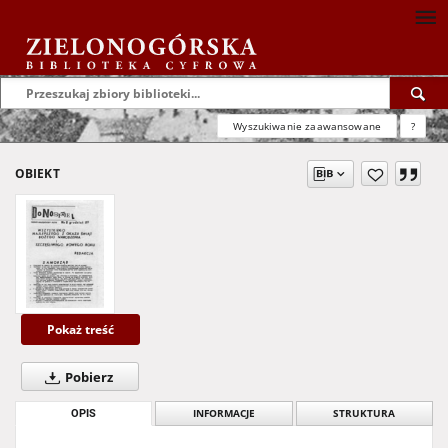
Wyszukiwanie zaawansowane
?
OBIEKT
Pokaż treść
Pobierz
OPIS
INFORMACJE
STRUKTURA