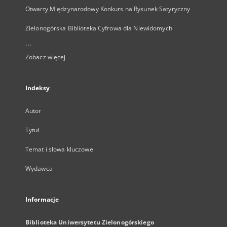
Otwarty Międzynarodowy Konkurs na Rysunek Satyryczny
Zielonogórska Biblioteka Cyfrowa dla Niewidomych
...
Zobacz więcej
Indeksy
Autor
Tytuł
Temat i słowa kluczowe
Wydawca
Informacje
Biblioteka Uniwersytetu Zielonogórskiego