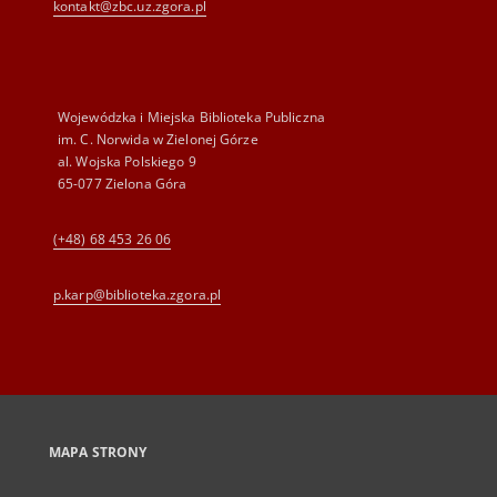
kontakt@zbc.uz.zgora.pl
Wojewódzka i Miejska Biblioteka Publiczna
im. C. Norwida w Zielonej Górze
al. Wojska Polskiego 9
65-077 Zielona Góra
(+48) 68 453 26 06
p.karp@biblioteka.zgora.pl
MAPA STRONY