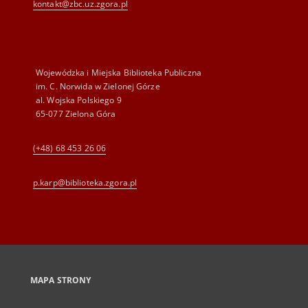
kontakt@zbc.uz.zgora.pl
Wojewódzka i Miejska Biblioteka Publiczna
im. C. Norwida w Zielonej Górze
al. Wojska Polskiego 9
65-077 Zielona Góra
(+48) 68 453 26 06
p.karp@biblioteka.zgora.pl
MAPA STRONY