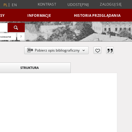
KONTRAST
ZALOGUJ SIĘ
UDOSTĘPNIJ
PL
EN
SY
INFORMACJE
HISTORIA PRZEGLĄDANIA
nsowane
?
Pobierz opis bibliograficzny
STRUKTURA