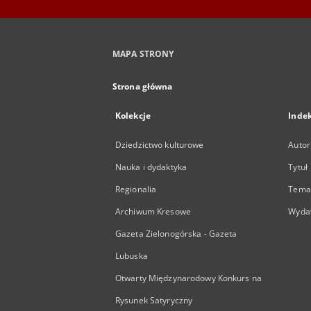
MAPA STRONY
Strona główna
Kolekcje
Inde
Dziedzictwo kulturowe
Autor
Nauka i dydaktyka
Tytuł
Regionalia
Temat
Archiwum Kresowe
Wyda
Gazeta Zielonogórska - Gazeta
Lubuska
Otwarty Międzynarodowy Konkurs na
Rysunek Satyryczny