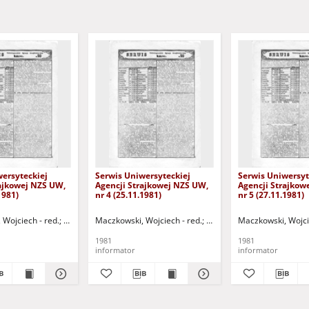
ersyteckiej
Serwis Uniwersyteckiej
Serwis Uniwersyt
rajkowej NZS UW,
Agencji Strajkowej NZS UW,
Agencji Strajkow
1981)
nr 4 (25.11.1981)
nr 5 (27.11.1981)
d.
Wojciech - red.
Mielczarek, Adam - red.
Onoszko, Joanna - red.
Maczkowski, Wojciech - red.
Jantar, Marek - red.
Jantar, Marek - red.
Dąbrowski, Piotr - red.
Onoszko, Joanna - red.
Dąbrowski, Piotr - re
Maczkowski, Wojci
Mie
1981
1981
informator
informator