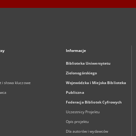
ksy
Informacje
Biblioteka Uniwersytetu
Zielonogórskiego
 i słowa kluczowe
Wojewódzka i Miejska Biblioteka
wca
Publiczna
Federacja Bibliotek Cyfrowych
Uczestnicy Projektu
Opis projektu
Dla autorów i wydawców