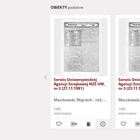
OBIEKTY
podobne
Serwis Uniwersyteckiej
Serwis Uniw
Agencji Strajkowej NZS UW,
Agencji St
nr 2 (21.11.1981)
nr 3 (23.11.
Maczkowski, Wojciech - red.
Onoszko, Joanna - re
Maczkowski, 
1981
1981
informator
informator