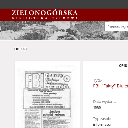
OBIEKT
OPIS
Tytuł:
FBI: "Fakty" Biul
Data wydania:
1989
Typ zasobu:
informator