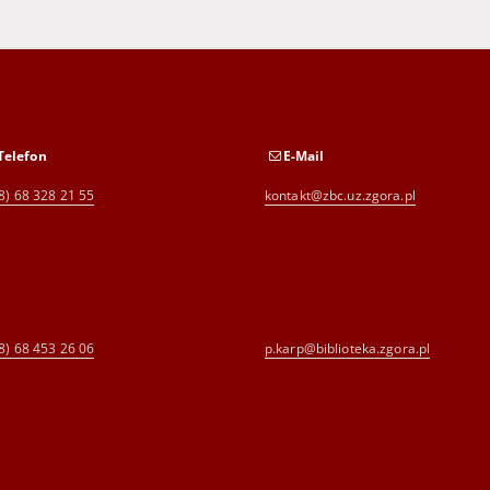
Telefon
E-Mail
8) 68 328 21 55
kontakt@zbc.uz.zgora.pl
8) 68 453 26 06
p.karp@biblioteka.zgora.pl