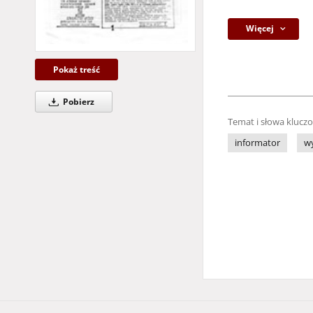
Więcej
Pokaż treść
Pobierz
Temat i słowa klucz
informator
w