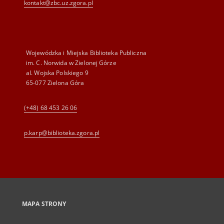
kontakt@zbc.uz.zgora.pl
Wojewódzka i Miejska Biblioteka Publiczna
im. C. Norwida w Zielonej Górze
al. Wojska Polskiego 9
65-077 Zielona Góra
(+48) 68 453 26 06
p.karp@biblioteka.zgora.pl
MAPA STRONY