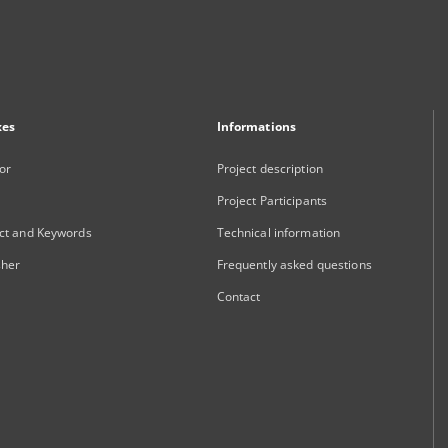
xes
Informations
or
Project description
Project Participants
ct and Keywords
Technical information
sher
Frequently asked questions
Contact