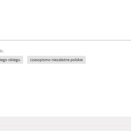
s:
iego obiegu
czasopismo niezależne polskie