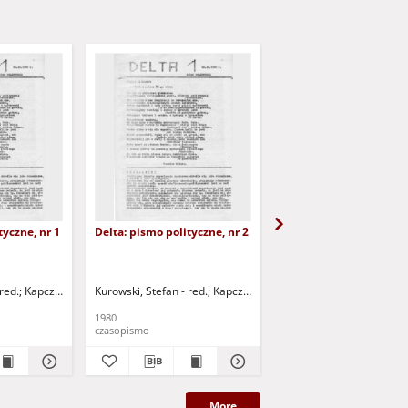
tyczne, nr 1
Delta: pismo polityczne, nr 2
Ściek: Kurier ekologicz
1
red.
Kapczyński, Piotr - red.
Kurowski, Stefan - red.
Kapczyński, Maciej - red.
Kapczyński, Piotr - red.
Kapczyński, Mac
1980
1987
czasopismo
czasopismo
More