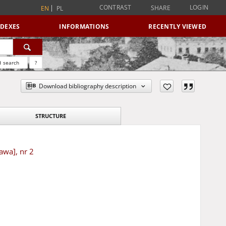
CONTRAST
LOGIN
SHARE
EN
PL
NDEXES
INFORMATIONS
RECENTLY VIEWED
 search
?
Download bibliography description
STRUCTURE
awa], nr 2