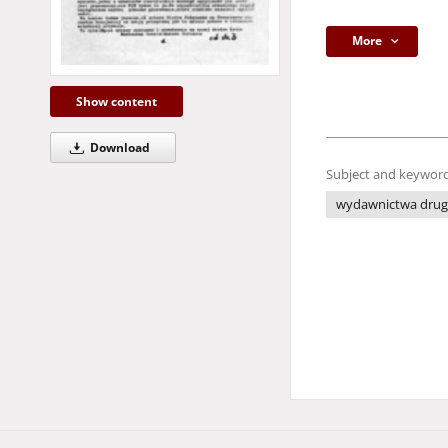
More
Show content
Download
Subject and keyword
wydawnictwa drug