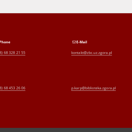
Phone
E-Mail
8) 68 328 21 55
kontakt@zbc.uz.zgora.pl
8) 68 453 26 06
p.karp@biblioteka.zgora.pl