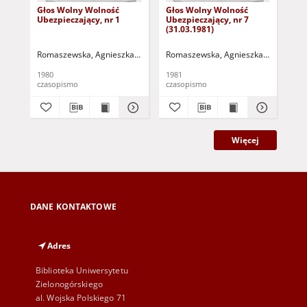
Głos Wolny Wolność
Głos Wolny Wolność
Gł
Ubezpieczający, nr 1
Ubezpieczający, nr 7
Ube
(31.03.1981)
V 8
Romaszewska, Agnieszka - red.
Kunicki-Goldfinger, Marek - red.
Romaszewska, Agnieszka - red.
Frybe
Kuni
Rom
1980
1981
198
czasopismo
czasopismo
cza
Więcej
DANE KONTAKTOWE
Adres
Biblioteka Uniwersytetu
Zielonogórskiego
al. Wojska Polskiego 71