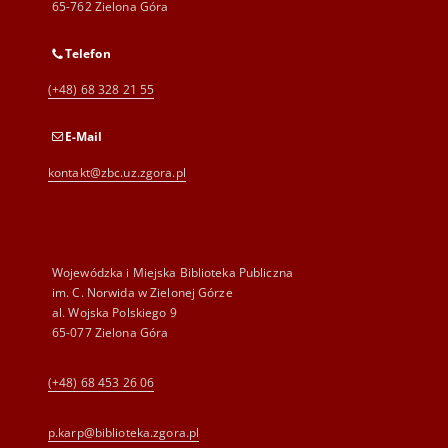
65-762 Zielona Góra
Telefon
(+48) 68 328 21 55
E-Mail
kontakt@zbc.uz.zgora.pl
Wojewódzka i Miejska Biblioteka Publiczna
im. C. Norwida w Zielonej Górze
al. Wojska Polskiego 9
65-077 Zielona Góra
(+48) 68 453 26 06
p.karp@biblioteka.zgora.pl