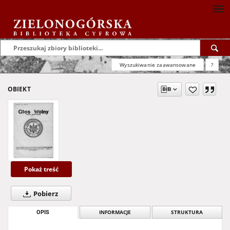
Wyszukiwanie zaawansowane
?
OBIEKT
Pokaż treść
Pobierz
OPIS
INFORMACJE
STRUKTURA