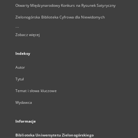
Otwarty Międzynarodowy Konkurs na Rysunek Satyryczny
Zielonogórska Biblioteka Cyfrowa dla Niewidomych
...
Zobacz więcej
Indeksy
Autor
Tytuł
Temat i słowa kluczowe
Wydawca
Informacje
Biblioteka Uniwersytetu Zielonogórskiego