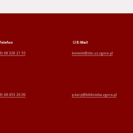
Telefon
E-Mail
8) 68 328 21 55
kontakt@zbc.uz.zgora.pl
8) 68 453 26 06
p.karp@biblioteka.zgora.pl