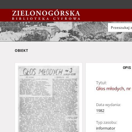
OBIEKT
OPIS
Tytuł:
Głos młodych, nr
Data wydania:
1982
Typ zasobu:
informator