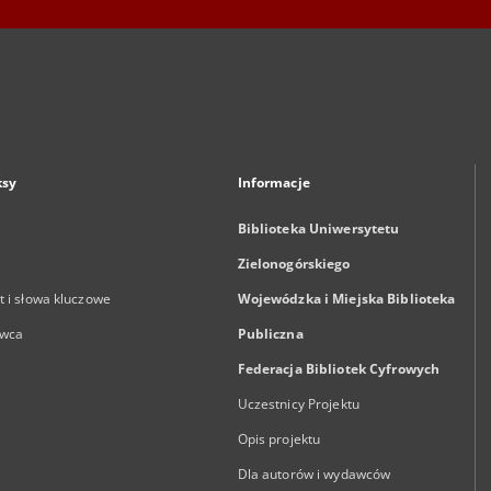
ksy
Informacje
Biblioteka Uniwersytetu
Zielonogórskiego
 i słowa kluczowe
Wojewódzka i Miejska Biblioteka
wca
Publiczna
Federacja Bibliotek Cyfrowych
Uczestnicy Projektu
Opis projektu
Dla autorów i wydawców