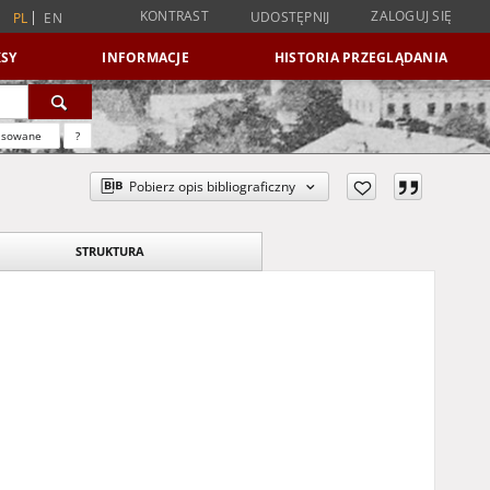
KONTRAST
ZALOGUJ SIĘ
UDOSTĘPNIJ
PL
EN
SY
INFORMACJE
HISTORIA PRZEGLĄDANIA
nsowane
?
Pobierz opis bibliograficzny
STRUKTURA