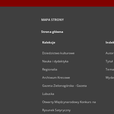
MAPA STRONY
Strona główna
Kolekcje
Inde
Dziedzictwo kulturowe
Autor
Nauka i dydaktyka
Tytuł
Regionalia
Temat
Archiwum Kresowe
Wyda
Gazeta Zielonogórska - Gazeta
Lubuska
Otwarty Międzynarodowy Konkurs na
Rysunek Satyryczny