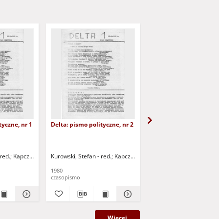
tyczne, nr 1
Delta: pismo polityczne, nr 2
Ściek: Kurier ekologicz
1
red.
Kapczyński, Piotr - red.
Kurowski, Stefan - red.
Kapczyński, Maciej - red.
Kapczyński, Piotr - red.
Kapczyński, Mac
1980
1987
czasopismo
czasopismo
Więcej