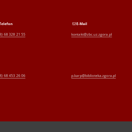
Telefon
E-Mail
8) 68 328 21 55
kontakt@zbc.uz.zgora.pl
8) 68 453 26 06
p.karp@biblioteka.zgora.pl