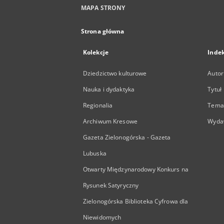
MAPA STRONY
Strona główna
Kolekcje
Inde
Dziedzictwo kulturowe
Autor
Nauka i dydaktyka
Tytuł
Regionalia
Temat
Archiwum Kresowe
Wyda
Gazeta Zielonogórska - Gazeta
Lubuska
Otwarty Międzynarodowy Konkurs na
Rysunek Satyryczny
Zielonogórska Biblioteka Cyfrowa dla
Niewidomych