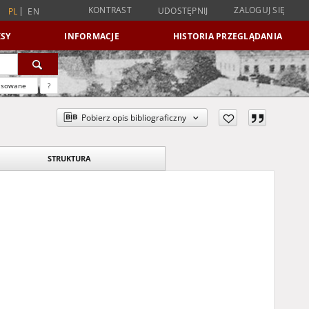
KONTRAST
ZALOGUJ SIĘ
UDOSTĘPNIJ
PL
EN
SY
INFORMACJE
HISTORIA PRZEGLĄDANIA
nsowane
?
Pobierz opis bibliograficzny
STRUKTURA