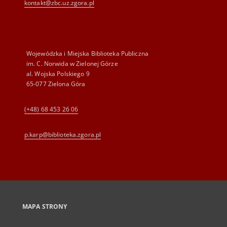
kontakt@zbc.uz.zgora.pl
Wojewódzka i Miejska Biblioteka Publiczna
im. C. Norwida w Zielonej Górze
al. Wojska Polskiego 9
65-077 Zielona Góra
(+48) 68 453 26 06
p.karp@biblioteka.zgora.pl
MAPA STRONY