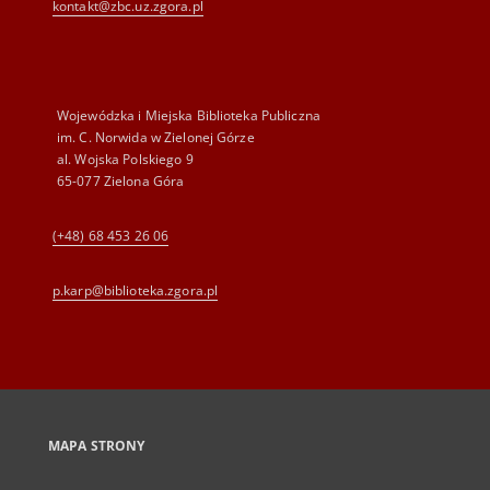
kontakt@zbc.uz.zgora.pl
Wojewódzka i Miejska Biblioteka Publiczna
im. C. Norwida w Zielonej Górze
al. Wojska Polskiego 9
65-077 Zielona Góra
(+48) 68 453 26 06
p.karp@biblioteka.zgora.pl
MAPA STRONY