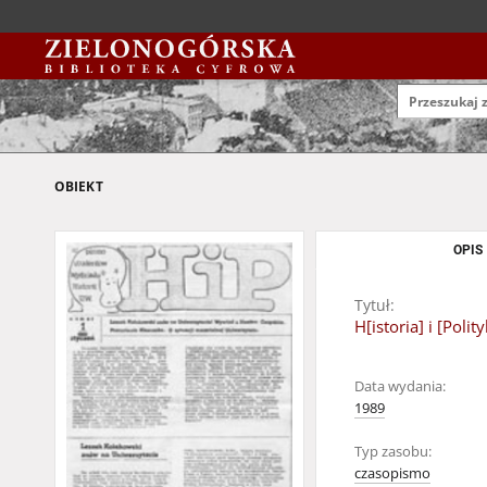
OBIEKT
OPIS
Tytuł:
H[istoria] i [Poli
Data wydania:
1989
Typ zasobu:
czasopismo