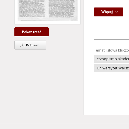
Więcej
Pokaż treść
Pobierz
Temat i słowa klucz
czasopismo akade
Uniwersytet Warsz