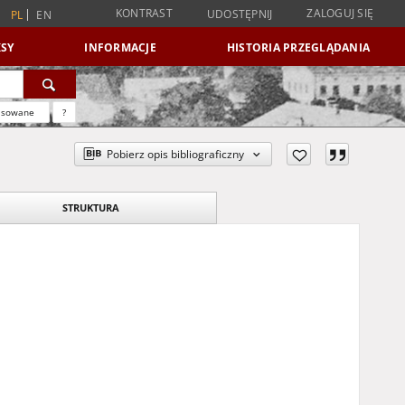
KONTRAST
ZALOGUJ SIĘ
UDOSTĘPNIJ
PL
EN
SY
INFORMACJE
HISTORIA PRZEGLĄDANIA
nsowane
?
Pobierz opis bibliograficzny
STRUKTURA