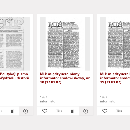
 [Polityka]: pismo
Miś: międzyuczelniany
Miś: międzyucze
Wydziału Historii
informator środowiskowy, nr
informator środo
18 (17.01.87)
19 (31.01.87)
1987
1987
informator
informator