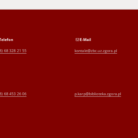
Telefon
E-Mail
8) 68 328 21 55
kontakt@zbc.uz.zgora.pl
8) 68 453 26 06
p.karp@biblioteka.zgora.pl