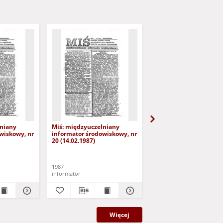
lniany
Miś: międzyuczelniany
Miś: międzyuczelniany
wiskowy, nr
informator środowiskowy, nr
informator środowisko
20 (14.02.1987)
21 (28.02.1987)
1987
1987
informator
informator
Więcej