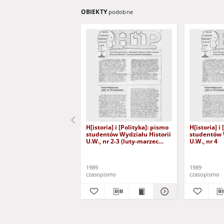
OBIEKTY
podobne
H[istoria] i [Polityka]: pismo
H[istoria] i
studentów Wydziału Historii
studentów 
U.W., nr 2-3 (luty-marzec
U.W., nr 4
1989)
1989
1989
czasopismo
czasopismo