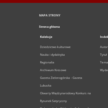
MAPA STRONY
Strona główna
Kolekcje
Inde
Dziedzictwo kulturowe
Autor
Nauka i dydaktyka
Tytuł
Regionalia
Temat
Archiwum Kresowe
Wyda
Gazeta Zielonogórska - Gazeta
Lubuska
Otwarty Międzynarodowy Konkurs na
Rysunek Satyryczny