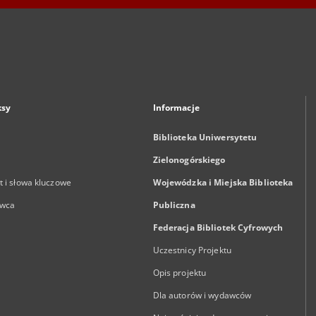
ksy
Informacje
Biblioteka Uniwersytetu
Zielonogórskiego
 i słowa kluczowe
Wojewódzka i Miejska Biblioteka
wca
Publiczna
Federacja Bibliotek Cyfrowych
Uczestnicy Projektu
Opis projektu
Dla autorów i wydawców