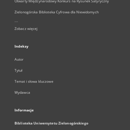
Otwarty Międzynarodowy Konkurs na Rysunek Satyryczny
Zielonogórska Biblioteka Cyfrowa dla Niewidomych
...
Zobacz więcej
Indeksy
Autor
Tytuł
Temat i słowa kluczowe
Wydawca
Informacje
Biblioteka Uniwersytetu Zielonogórskiego