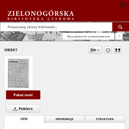
Wyszukiwanie zaawansowane
?
OBIEKT
Pokaż treść
Pobierz
OPIS
INFORMACJE
STRUKTURA