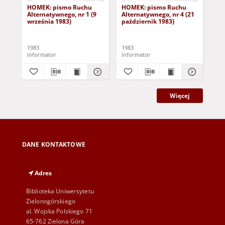
HOMEK: pismo Ruchu
HOMEK: pismo Ruchu
HO
Alternatywnego, nr 1 (9
Alternatywnego, nr 4 (21
Alt
września 1983)
październik 1983)
lis
1983
1983
198
informator
informator
inf
Więcej
DANE KONTAKTOWE
Adres
Biblioteka Uniwersytetu
Zielonogórskiego
al. Wojska Polskiego 71
65-762 Zielona Góra