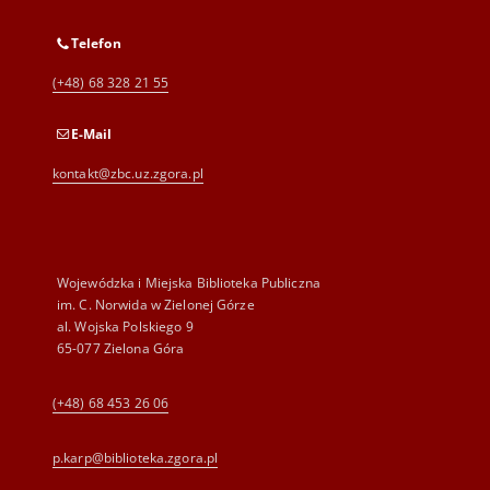
Telefon
(+48) 68 328 21 55
E-Mail
kontakt@zbc.uz.zgora.pl
Wojewódzka i Miejska Biblioteka Publiczna
im. C. Norwida w Zielonej Górze
al. Wojska Polskiego 9
65-077 Zielona Góra
(+48) 68 453 26 06
p.karp@biblioteka.zgora.pl