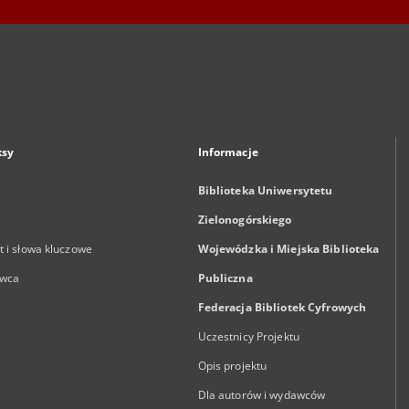
ksy
Informacje
Biblioteka Uniwersytetu
Zielonogórskiego
 i słowa kluczowe
Wojewódzka i Miejska Biblioteka
wca
Publiczna
Federacja Bibliotek Cyfrowych
Uczestnicy Projektu
Opis projektu
Dla autorów i wydawców