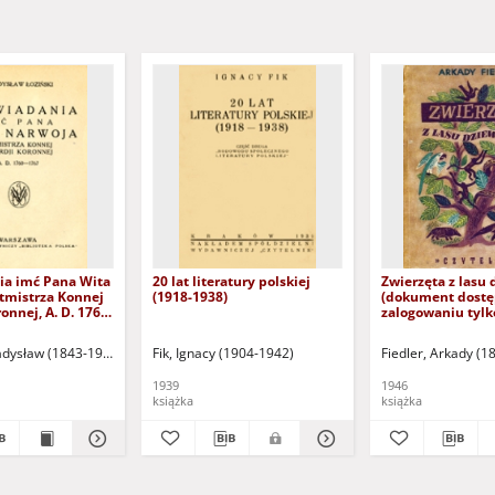
a imć Pana Wita
20 lat literatury polskiej
Zwierzęta z lasu
tmistrza Konnej
(1918-1938)
(dokument dostę
onnej, A. D. 1760-
zalogowaniu tylk
dysfunkcją wzro
ładysław (1843-1913)
Fik, Ignacy (1904-1942)
Fiedler, Arkady (1
1939
1946
książka
książka