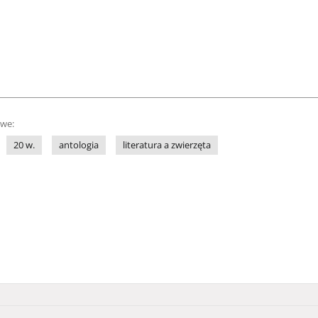
owe:
20 w.
antologia
literatura a zwierzęta