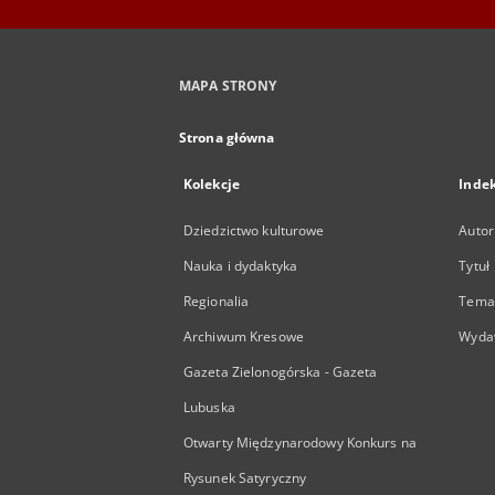
MAPA STRONY
Strona główna
Kolekcje
Inde
Dziedzictwo kulturowe
Autor
Nauka i dydaktyka
Tytuł
Regionalia
Temat
Archiwum Kresowe
Wyda
Gazeta Zielonogórska - Gazeta
Lubuska
Otwarty Międzynarodowy Konkurs na
Rysunek Satyryczny