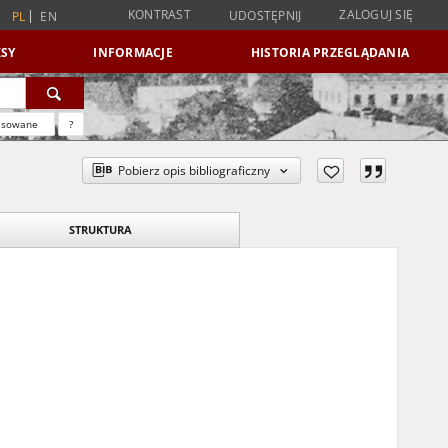
KONTRAST
ZALOGUJ SIĘ
UDOSTĘPNIJ
PL
EN
SY
INFORMACJE
HISTORIA PRZEGLĄDANIA
nsowane
?
Pobierz opis bibliograficzny
STRUKTURA