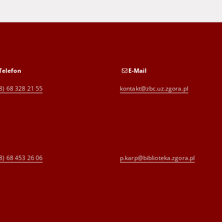
Telefon
E-Mail
8) 68 328 21 55
kontakt@zbc.uz.zgora.pl
8) 68 453 26 06
p.karp@biblioteka.zgora.pl