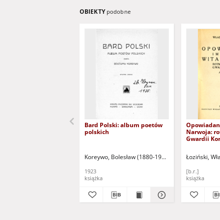
OBIEKTY
podobne
Bard Polski: album poetów
Opowiadani
polskich
Narwoja: ro
Gwardii Kor
1767
Koreywo, Bolesław (1880-1934) - wyb.
Łoziński, W
1923
[b.r.]
książka
książka