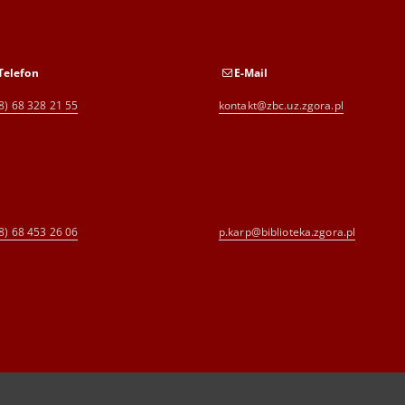
Telefon
E-Mail
8) 68 328 21 55
kontakt@zbc.uz.zgora.pl
8) 68 453 26 06
p.karp@biblioteka.zgora.pl