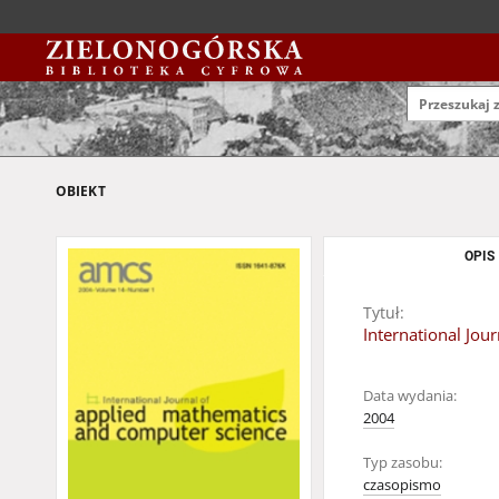
OBIEKT
OPIS
Tytuł:
International Jo
Data wydania:
2004
Typ zasobu:
czasopismo