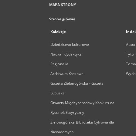
MAPA STRONY
Strona główna
Kolekcje
Inde
Dziedzictwo kulturowe
Autor
Nauka i dydaktyka
Tytuł
Regionalia
Temat
Archiwum Kresowe
Wyda
Gazeta Zielonogórska - Gazeta
Lubuska
Otwarty Międzynarodowy Konkurs na
Rysunek Satyryczny
Zielonogórska Biblioteka Cyfrowa dla
Niewidomych