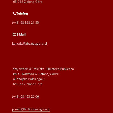
65-762 Zielona Góra
Telefon
(+48) 68 328 21 55
E-Mail
kontakt@zbc.uz.zgora.pl
Wojewódzka i Miejska Biblioteka Publiczna
im. C. Norwida w Zielonej Górze
al. Wojska Polskiego 9
65-077 Zielona Góra
(+48) 68 453 26 06
p.karp@biblioteka.zgora.pl