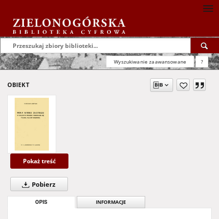
Wyszukiwanie zaawansowane
?
OBIEKT
Pokaż treść
Pobierz
OPIS
INFORMACJE