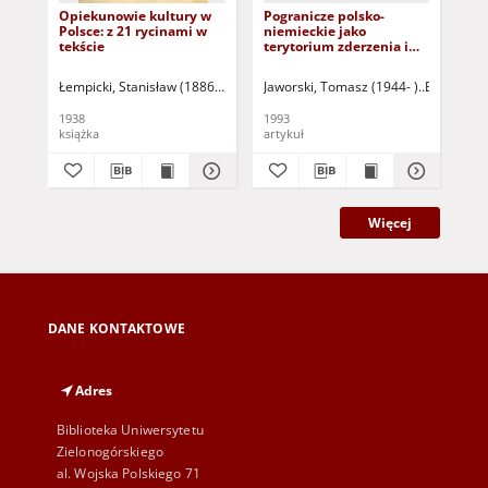
Opiekunowie kultury w
Pogranicze polsko-
Ku
Polsce: z 21 rycinami w
niemieckie jako
Wło
tekście
terytorium zderzenia i
przenikania dwóch
kultur (XVI - XVIII wiek)
Łempicki, Stanisław (1886-1947)
Jaworski, Tomasz (1944- )
Bartkiewic
Bur
1938
1993
189
książka
artykuł
ksi
Więcej
DANE KONTAKTOWE
Adres
Biblioteka Uniwersytetu
Zielonogórskiego
al. Wojska Polskiego 71