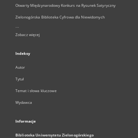
Otwarty Międzynarodowy Konkurs na Rysunek Satyryczny
Zielonogórska Biblioteka Cyfrowa dla Niewidomych
...
Zobacz więcej
Indeksy
Autor
Tytuł
Temat i słowa kluczowe
Wydawca
Informacje
Biblioteka Uniwersytetu Zielonogórskiego