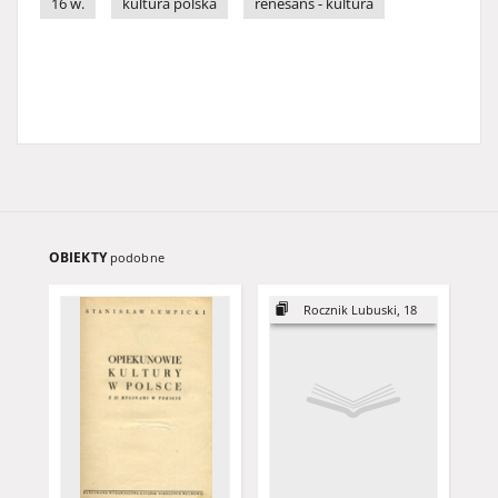
16 w.
kultura polska
renesans - kultura
OBIEKTY
podobne
Rocznik Lubuski, 18