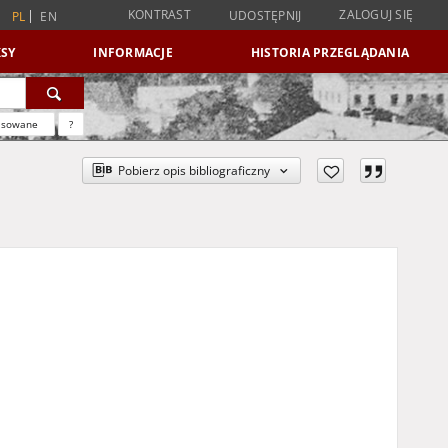
KONTRAST
ZALOGUJ SIĘ
UDOSTĘPNIJ
PL
EN
SY
INFORMACJE
HISTORIA PRZEGLĄDANIA
nsowane
?
Pobierz opis bibliograficzny