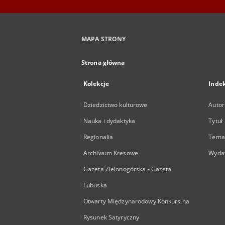
MAPA STRONY
Strona główna
Kolekcje
Inde
Dziedzictwo kulturowe
Autor
Nauka i dydaktyka
Tytuł
Regionalia
Temat
Archiwum Kresowe
Wyda
Gazeta Zielonogórska - Gazeta
Lubuska
Otwarty Międzynarodowy Konkurs na
Rysunek Satyryczny