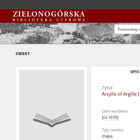
OBIEKT
OPIS
Tytuł:
Arzylla of Argill
Data wydania:
[ca 1670]
Typ zasobu:
mapa