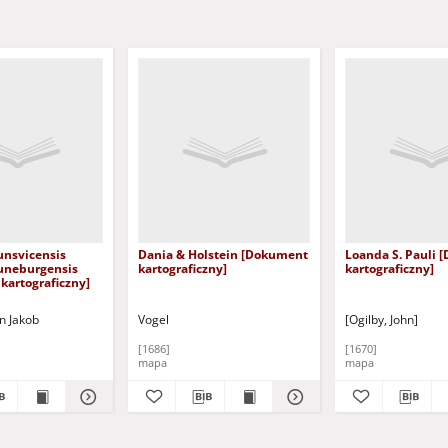
unsvicensis
Dania & Holstein [Dokument
Loanda S. Pauli
Luneburgensis
kartograficzny]
kartograficzny]
kartograficzny]
n Jakob
Vogel
[Ogilby, John]
[1686]
[1670]
mapa
mapa