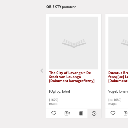
OBIEKTY
podobne
The City of Lovango = De
Ducatus Br
Stadt van Louango
fereq[ue] 
[Dokument kartograficzny]
[Dokument 
[Ogilby, John]
Vogel, Johan
[1670]
[ca 1680]
mapa
mapa