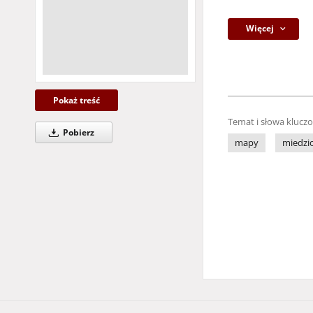
Więcej
Pokaż treść
Temat i słowa klucz
Pobierz
mapy
miedzio