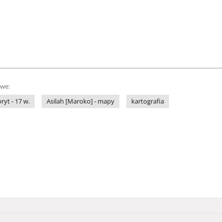
owe:
ryt - 17 w.
Asilah [Maroko] - mapy
kartografia