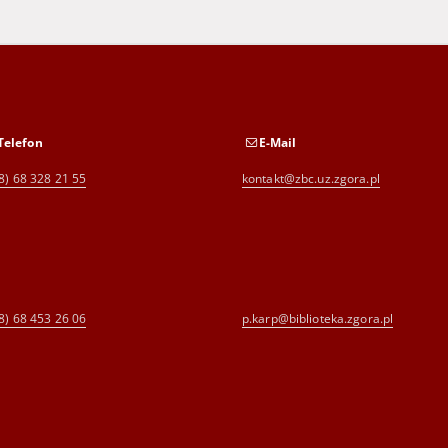
Telefon
E-Mail
8) 68 328 21 55
kontakt@zbc.uz.zgora.pl
8) 68 453 26 06
p.karp@biblioteka.zgora.pl