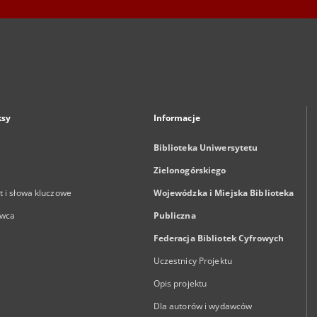
ksy
Informacje
Biblioteka Uniwersytetu
Zielonogórskiego
 i słowa kluczowe
Wojewódzka i Miejska Biblioteka
wca
Publiczna
Federacja Bibliotek Cyfrowych
Uczestnicy Projektu
Opis projektu
Dla autorów i wydawców