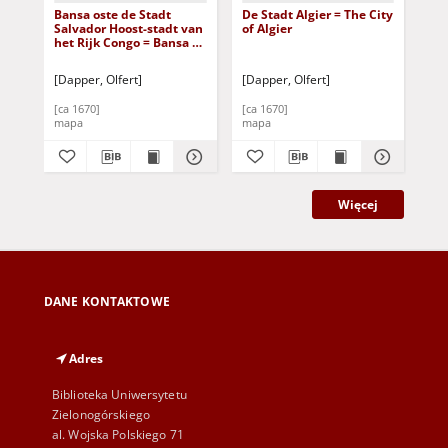
Bansa oste de Stadt
De Stadt Algier = The City
Bar
Salvador Hoost-stadt van
of Algier
Lib
het Rijk Congo = Bansa or
Ter
Salvador the Chief City of
ye Kingdom of Congo
[Dapper, Olfert]
[Dapper, Olfert]
[Da
[Dokument
kartograficzny]
[ca 1670]
[ca 1670]
[ca
mapa
mapa
ma
Więcej
DANE KONTAKTOWE
Adres
Biblioteka Uniwersytetu
Zielonogórskiego
al. Wojska Polskiego 71