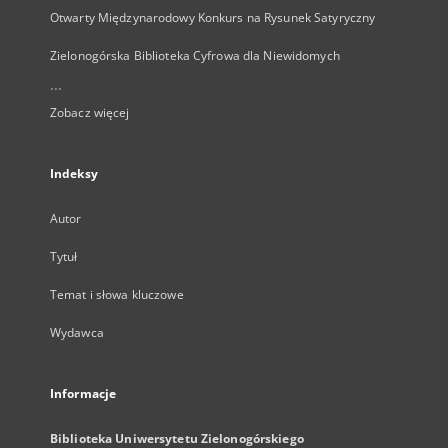
Otwarty Międzynarodowy Konkurs na Rysunek Satyryczny
Zielonogórska Biblioteka Cyfrowa dla Niewidomych
...
Zobacz więcej
Indeksy
Autor
Tytuł
Temat i słowa kluczowe
Wydawca
Informacje
Biblioteka Uniwersytetu Zielonogórskiego