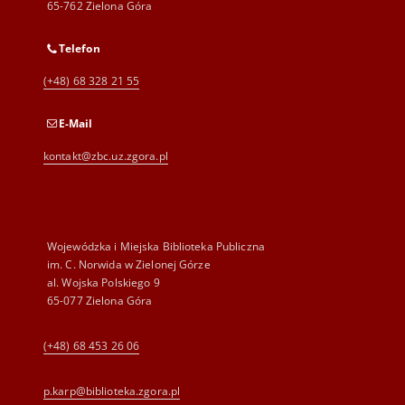
65-762 Zielona Góra
Telefon
(+48) 68 328 21 55
E-Mail
kontakt@zbc.uz.zgora.pl
Wojewódzka i Miejska Biblioteka Publiczna
im. C. Norwida w Zielonej Górze
al. Wojska Polskiego 9
65-077 Zielona Góra
(+48) 68 453 26 06
p.karp@biblioteka.zgora.pl