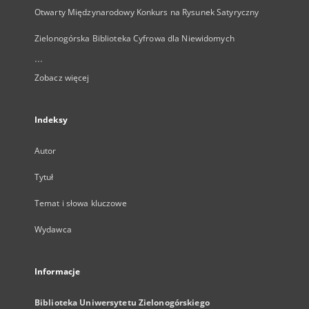
Otwarty Międzynarodowy Konkurs na Rysunek Satyryczny
Zielonogórska Biblioteka Cyfrowa dla Niewidomych
...
Zobacz więcej
Indeksy
Autor
Tytuł
Temat i słowa kluczowe
Wydawca
Informacje
Biblioteka Uniwersytetu Zielonogórskiego