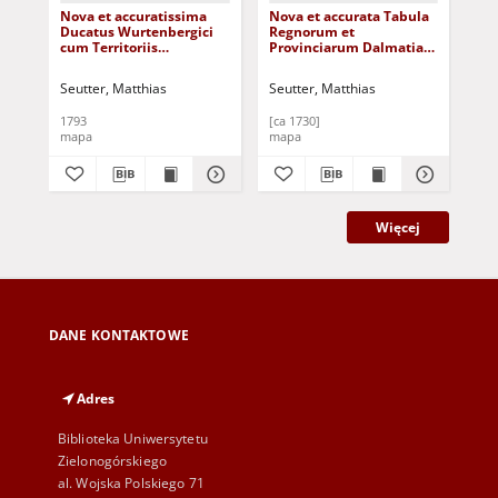
Nova et accuratissima
Nova et accurata Tabula
Ma
Ducatus Wurtenbergici
Regnorum et
Fin
cum Territoriis
Provinciarum Dalmatiae,
par
conterminis [Dokument
Croatiae, Sclavoniae,
sub
kartograficzny]
Bosniae, Serviae, Istriae,
Bot
Seutter, Matthias
Seutter, Matthias
Seu
et Reip. Ragusanae, cum
[D
finitimis Regionibus
kar
1793
[ca 1730]
[ca
[Dokument
mapa
mapa
ma
kartograficzny]
Więcej
DANE KONTAKTOWE
Adres
Biblioteka Uniwersytetu
Zielonogórskiego
al. Wojska Polskiego 71