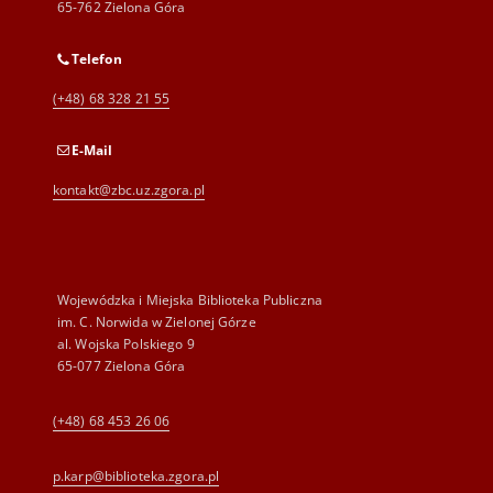
65-762 Zielona Góra
Telefon
(+48) 68 328 21 55
E-Mail
kontakt@zbc.uz.zgora.pl
Wojewódzka i Miejska Biblioteka Publiczna
im. C. Norwida w Zielonej Górze
al. Wojska Polskiego 9
65-077 Zielona Góra
(+48) 68 453 26 06
p.karp@biblioteka.zgora.pl