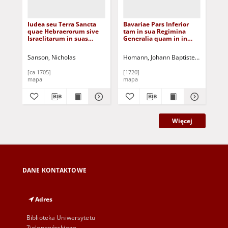
Iudea seu Terra Sancta
Bavariae Pars Inferior
Bav
quae Hebraerorum sive
tam in sua Regimina
El
Israelitarum in suas
Generalia quam in in
Di
duodecim Tribus divisa
eorunden Praefectvras
Ad
secretis ab invicem
Particvlares accurate
Qu
Sanson, Nicholas
Homann, Johann Baptiste (1664-1724
Hom
Regnis Iuda et Israel:
divisa [Dokument
acc
expressis insuper sex
kartograficzny
Cer
[ca 1705]
[1720]
[17
ultimi temporis ejusdem
co
mapa
mapa
ma
Terrae Provincijs
d'A
[Dokument
Ne
kartograficzny]
...
kar
Więcej
DANE KONTAKTOWE
Adres
Biblioteka Uniwersytetu
Zielonogórskiego