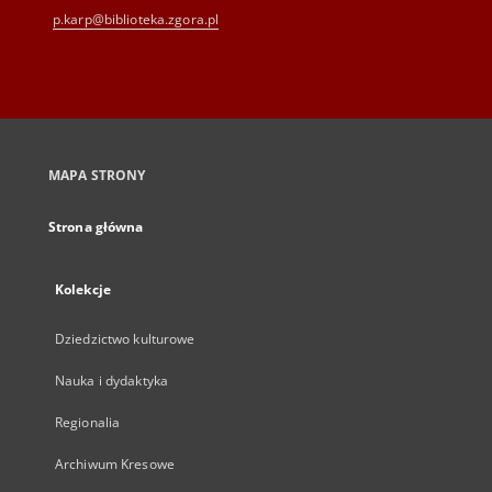
p.karp@biblioteka.zgora.pl
MAPA STRONY
Strona główna
Kolekcje
Dziedzictwo kulturowe
Nauka i dydaktyka
Regionalia
Archiwum Kresowe