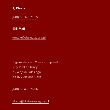
Phone
(+48) 68 328 21 55
E-Mail
kontakt@zbc.uz.zgora.pl
Cyprian Norwid Voivodeship and
City Public Library
al. Wojska Polskiego 9
65-077 Zielona Góra
(+48) 68 453 26 06
p.karp@biblioteka.zgora.pl