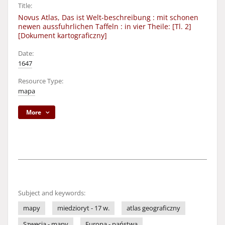
Title:
Novus Atlas, Das ist Welt-beschreibung : mit schonen
newen aussfuhrlichen Taffeln : in vier Theile: [Tl. 2]
[Dokument kartograficzny]
Date:
1647
Resource Type:
mapa
More
Subject and keywords:
mapy
miedzioryt - 17 w.
atlas geograficzny
Szwecja - mapy
Europa - państwa