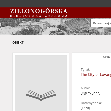
OBIEKT
OPIS
Tytuł:
The City of Lova
Autor:
[Ogilby, John]
Data wydania:
[1670]