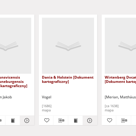
unsvicensis
Dania & Holstein [Dokument
Wirtenberg Dvca
Luneburgensis
kartograficzny]
[Dokument kartog
kartograficzny]
n Jakob
Vogel
[Merian, Matthäus
[1686]
[ca 1638]
mapa
mapa