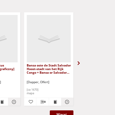
tus
Bansa oste de Stadt Salvador
De Stadt Algier = The C
raficzny]
Hoost-stadt van het Rijk
Algier
Congo = Bansa or Salvador
the Chief City of ye Kingdom
of Congo [Dokument
]
[Dapper, Olfert]
[Dapper, Olfert]
kartograficzny]
[ca 1670]
[ca 1670]
mapa
mapa
Więcej