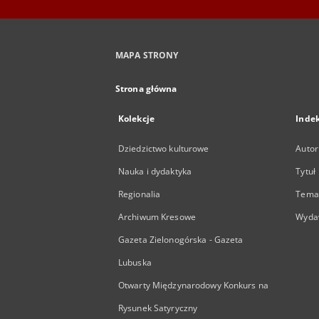
MAPA STRONY
Strona główna
Kolekcje
Inde
Dziedzictwo kulturowe
Autor
Nauka i dydaktyka
Tytuł
Regionalia
Temat
Archiwum Kresowe
Wyda
Gazeta Zielonogórska - Gazeta
Lubuska
Otwarty Międzynarodowy Konkurs na
Rysunek Satyryczny