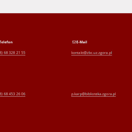
Telefon
E-Mail
8) 68 328 21 55
kontakt@zbc.uz.zgora.pl
8) 68 453 26 06
p.karp@biblioteka.zgora.pl