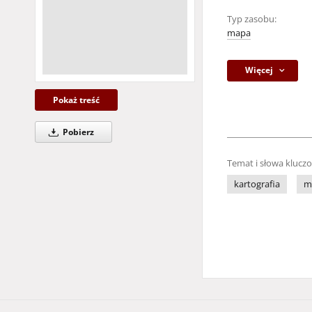
Typ zasobu:
mapa
Więcej
Pokaż treść
Pobierz
Temat i słowa klucz
kartografia
m