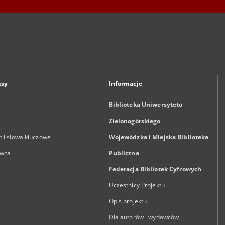
ksy
Informacje
Biblioteka Uniwersytetu
Zielonogórskiego
 i słowa kluczowe
Wojewódzka i Miejska Biblioteka
wca
Publiczna
Federacja Bibliotek Cyfrowych
Uczestnicy Projektu
Opis projektu
Dla autorów i wydawców