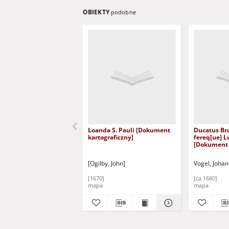
OBIEKTY
podobne
Loanda S. Pauli [Dokument
Ducatus Br
kartograficzny]
fereq[ue] 
[Dokument 
[Ogilby, John]
Vogel, Johan
[1670]
[ca 1680]
mapa
mapa