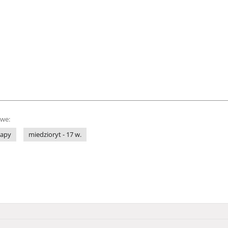
owe:
apy
miedzioryt - 17 w.