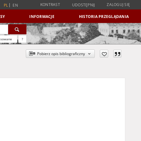
KONTRAST
ZALOGUJ SIĘ
UDOSTĘPNIJ
PL
EN
SY
INFORMACJE
HISTORIA PRZEGLĄDANIA
nsowane
?
Pobierz opis bibliograficzny