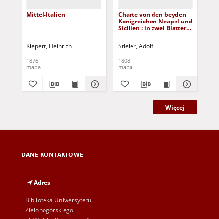
Mittel-Italien
Charte von den beyden
Neu
Konigreichen Neapel und
Ga
Sicilien : in zwei Blattern
Un
[Dokument
Hol
kartograficzny]
de
Kiepert, Heinrich
Stieler, Adolf
Mül
Fra
Ita
1876
1808
[po
Tut
mapa
mapa
ma
Fra
Pol
e S
Więcej
DANE KONTAKTOWE
Adres
Biblioteka Uniwersytetu
Zielonogórskiego