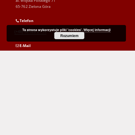
al. Wojska Polskiego 71
65-762 Zielona Góra
Telefon
Ta strona wykorzystuje pliki 'cookies'.
Więcej informacji
(+48) 68 328 21 55
Rozumiem
E-Mail
kontakt@zbc.uz.zgora.pl
Wojewódzka i Miejska Biblioteka Publiczna
im. C. Norwida w Zielonej Górze
al. Wojska Polskiego 9
65-077 Zielona Góra
(+48) 68 453 26 06
p.karp@biblioteka.zgora.pl