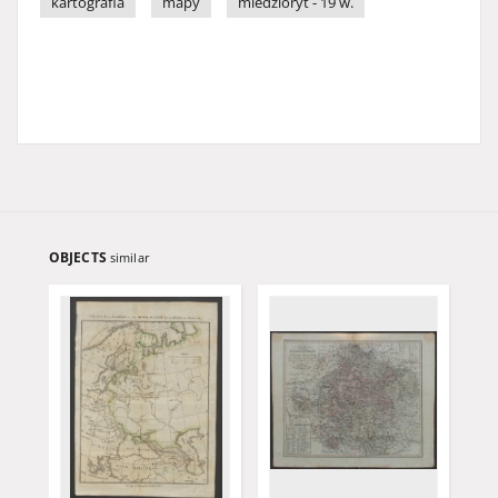
kartografia
mapy
miedzioryt - 19 w.
OBJECTS
similar