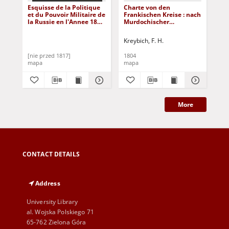
Esquisse de la Politique
Charte von den
Cha
et du Pouvoir Militaire de
Frankischen Kreise : nach
de
la Russie en l'Annee 1817
Murdochischer
Eur
[Dokument
Projection entworfen,
kartograficzny]
nach den bewahrtesten
Kreybich, F. H.
astronomischen
Ortsbestimmungen und
[nie przed 1817]
1804
[ni
nach den neuesten
mapa
mapa
ma
politischen
Veranderungen
berichtigt bis zum Januar
1804
More
CONTACT DETAILS
Address
University Library
al. Wojska Polskiego 71
65-762 Zielona Góra