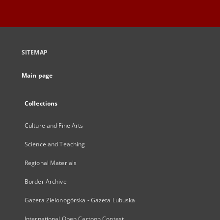
SITEMAP
Main page
Collections
Culture and Fine Arts
Science and Teaching
Regional Materials
Border Archive
Gazeta Zielonogórska - Gazeta Lubuska
International Open Cartoon Contest