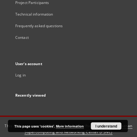
Project Participants
Technical information
Frequently asked questions
Contact
User's account
Log in
Recently viewed
This service runs on
DInGO dLibra 6.3.21
software created by
I understand
Poznan
This page uses 'cookies'.
More information
Supercomputing and Networking Center (PSNC)