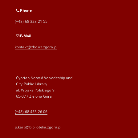
Phone
(+48) 68 328 21 55
E-Mail
kontakt@zbc.uz.zgora.pl
Cyprian Norwid Voivodeship and
City Public Library
al. Wojska Polskiego 9
65-077 Zielona Góra
(+48) 68 453 26 06
p.karp@biblioteka.zgora.pl