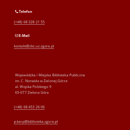
Telefon
(+48) 68 328 21 55
E-Mail
kontakt@zbc.uz.zgora.pl
Wojewódzka i Miejska Biblioteka Publiczna
im. C. Norwida w Zielonej Górze
al. Wojska Polskiego 9
65-077 Zielona Góra
(+48) 68 453 26 06
p.karp@biblioteka.zgora.pl