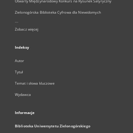
Otwarty Międzynarodowy Konkurs na Rysunek Satyryczny
Zielonogórska Biblioteka Cyfrowa dla Niewidomych
...
Zobacz więcej
Indeksy
Autor
Tytuł
Temat i słowa kluczowe
Wydawca
Informacje
Biblioteka Uniwersytetu Zielonogórskiego