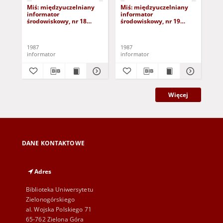
Miś: międzyuczelniany
Miś: międzyuczelniany
Mi
informator
informator
in
środowiskowy, nr 18
środowiskowy, nr 19
śro
(17.01.87)
(31.01.87)
(14
1987
1987
198
informator
informator
inf
Więcej
DANE KONTAKTOWE
Adres
Biblioteka Uniwersytetu
Zielonogórskiego
al. Wojska Polskiego 71
65-762 Zielona Góra