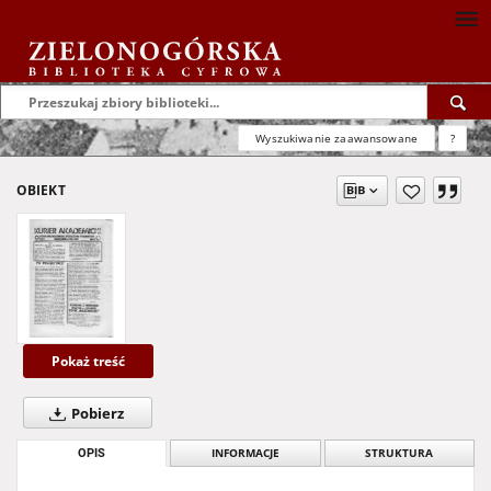
Wyszukiwanie zaawansowane
?
OBIEKT
Pokaż treść
Pobierz
OPIS
INFORMACJE
STRUKTURA