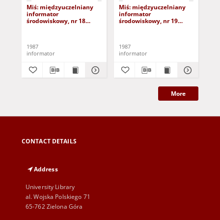
Miś: międzyuczelniany
Miś: międzyuczelniany
Mi
informator
informator
in
środowiskowy, nr 18
środowiskowy, nr 19
śro
(17.01.87)
(31.01.87)
(14
1987
1987
198
informator
informator
inf
More
CONTACT DETAILS
Address
University Library
al. Wojska Polskiego 71
65-762 Zielona Góra