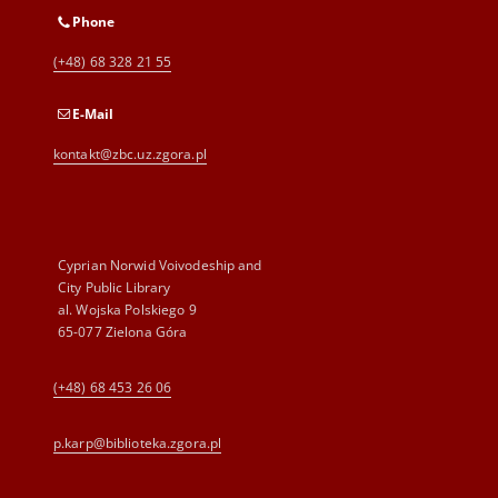
Phone
(+48) 68 328 21 55
E-Mail
kontakt@zbc.uz.zgora.pl
Cyprian Norwid Voivodeship and
City Public Library
al. Wojska Polskiego 9
65-077 Zielona Góra
(+48) 68 453 26 06
p.karp@biblioteka.zgora.pl