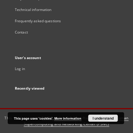
Technical information
Frequently asked questions
Contact
User's account
Log in
Recently viewed
This service runs on
DInGO dLibra 6.3.21
software created by
I understand
Poznan
This page uses 'cookies'.
More information
Supercomputing and Networking Center (PSNC)