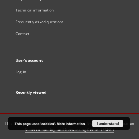
Technical information
Frequently asked questions
Contact
User's account
Log in
Recently viewed
This service runs on
DInGO dLibra 6.3.21
software created by
I understand
Poznan
This page uses 'cookies'.
More information
Supercomputing and Networking Center (PSNC)