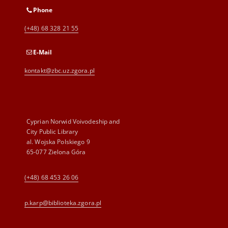
Phone
(+48) 68 328 21 55
E-Mail
kontakt@zbc.uz.zgora.pl
Cyprian Norwid Voivodeship and
City Public Library
al. Wojska Polskiego 9
65-077 Zielona Góra
(+48) 68 453 26 06
p.karp@biblioteka.zgora.pl