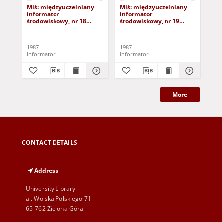
Miś: międzyuczelniany
Miś: międzyuczelniany
Mi
informator
informator
in
środowiskowy, nr 18
środowiskowy, nr 19
śro
(17.01.87)
(31.01.87)
(14
1987
1987
198
informator
informator
inf
More
CONTACT DETAILS
Address
University Library
al. Wojska Polskiego 71
65-762 Zielona Góra