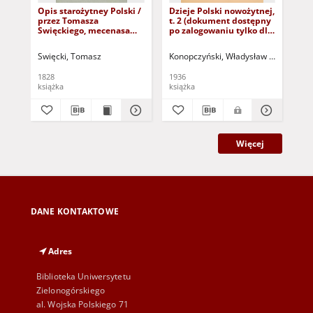
Opis starożytney Polski /
Dzieje Polski nowożytnej,
Dzi
przez Tomasza
t. 2 (dokument dostępny
wy
Swięckiego, mecenasa
po zalogowaniu tylko dla
po
przy Sądzie Najwyższym
osób z dysfunkcją
bad
Królestwa Polskiego,
wzroku)
Swięcki, Tomasz
Konopczyński, Władysław (1880-1952
Smo
członka Towarzystwa
Królewsko-
1828
1936
189
Warszawskiego Przyjaciół
książka
książka
ksi
Nauk : T.2
Więcej
DANE KONTAKTOWE
Adres
Biblioteka Uniwersytetu
Zielonogórskiego
al. Wojska Polskiego 71