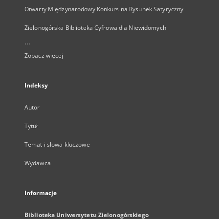
Otwarty Międzynarodowy Konkurs na Rysunek Satyryczny
Zielonogórska Biblioteka Cyfrowa dla Niewidomych
...
Zobacz więcej
Indeksy
Autor
Tytuł
Temat i słowa kluczowe
Wydawca
Informacje
Biblioteka Uniwersytetu Zielonogórskiego