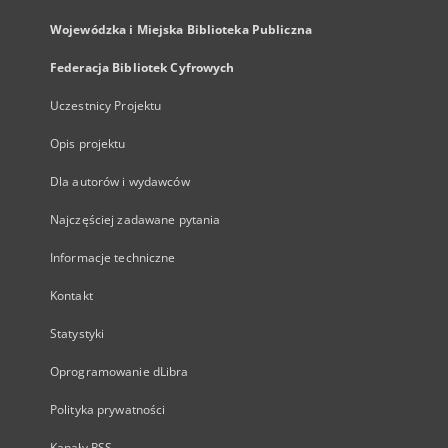
Wojewódzka i Miejska Biblioteka Publiczna
Federacja Bibliotek Cyfrowych
Uczestnicy Projektu
Opis projektu
Dla autorów i wydawców
Najczęściej zadawane pytania
Informacje techniczne
Kontakt
Statystyki
Oprogramowanie dLibra
Polityka prywatności
Kanały RSS