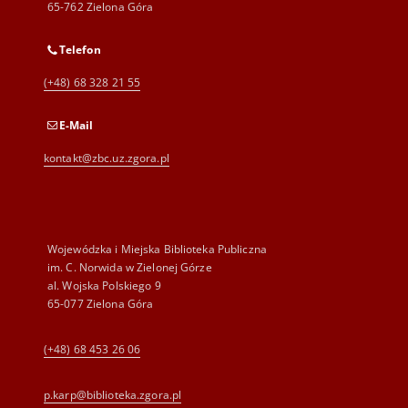
65-762 Zielona Góra
Telefon
(+48) 68 328 21 55
E-Mail
kontakt@zbc.uz.zgora.pl
Wojewódzka i Miejska Biblioteka Publiczna
im. C. Norwida w Zielonej Górze
al. Wojska Polskiego 9
65-077 Zielona Góra
(+48) 68 453 26 06
p.karp@biblioteka.zgora.pl