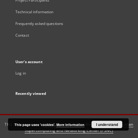
Project Participants
Technical information
Frequently asked questions
Contact
User's account
Log in
Recently viewed
This service runs on
DInGO dLibra 6.3.21
software created by
I understand
Poznan
This page uses 'cookies'.
More information
Supercomputing and Networking Center (PSNC)