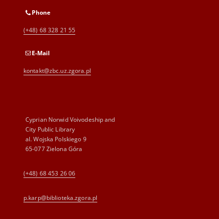
Phone
(+48) 68 328 21 55
E-Mail
kontakt@zbc.uz.zgora.pl
Cyprian Norwid Voivodeship and
City Public Library
al. Wojska Polskiego 9
65-077 Zielona Góra
(+48) 68 453 26 06
p.karp@biblioteka.zgora.pl