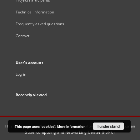
Project Participants
Technical information
Frequently asked questions
Contact
User's account
Log in
Recently viewed
This service runs on
DInGO dLibra 6.3.21
software created by
I understand
Poznan
This page uses 'cookies'.
More information
Supercomputing and Networking Center (PSNC)