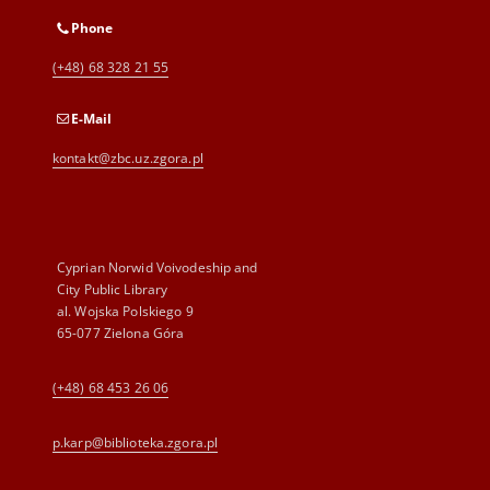
Phone
(+48) 68 328 21 55
E-Mail
kontakt@zbc.uz.zgora.pl
Cyprian Norwid Voivodeship and
City Public Library
al. Wojska Polskiego 9
65-077 Zielona Góra
(+48) 68 453 26 06
p.karp@biblioteka.zgora.pl