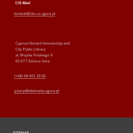
E-Mail
kontakt@zbc.uz.zgora.pl
Cyprian Norwid Voivodeship and
City Public Library
al. Wojska Polskiego 9
65-077 Zielona Góra
(+48) 68 453 26 06
p.karp@biblioteka.zgora.pl
SITEMAP