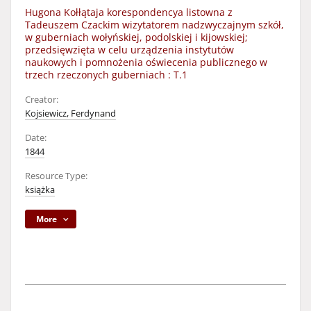
Hugona Kołłątaja korespondencya listowna z
Tadeuszem Czackim wizytatorem nadzwyczajnym szkół,
w guberniach wołyńskiej, podolskiej i kijowskiej;
przedsięwzięta w celu urządzenia instytutów
naukowych i pomnożenia oświecenia publicznego w
trzech rzeczonych guberniach : T.1
Creator:
Kojsiewicz, Ferdynand
Date:
1844
Resource Type:
książka
More