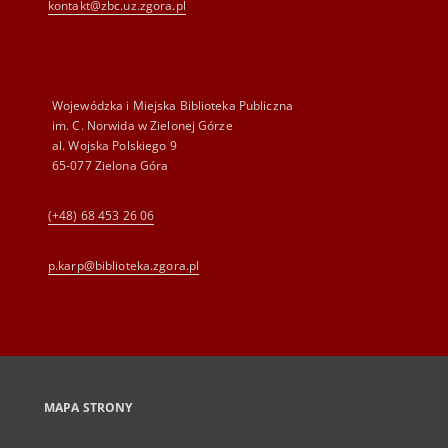
kontakt@zbc.uz.zgora.pl
Wojewódzka i Miejska Biblioteka Publiczna
im. C. Norwida w Zielonej Górze
al. Wojska Polskiego 9
65-077 Zielona Góra
(+48) 68 453 26 06
p.karp@biblioteka.zgora.pl
MAPA STRONY