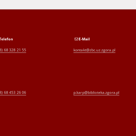
Telefon
E-Mail
8) 68 328 21 55
kontakt@zbc.uz.zgora.pl
8) 68 453 26 06
p.karp@biblioteka.zgora.pl