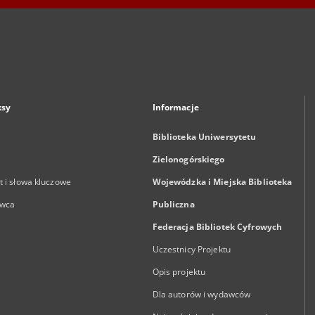
ksy
Informacje
Biblioteka Uniwersytetu
Zielonogórskiego
 i słowa kluczowe
Wojewódzka i Miejska Biblioteka
wca
Publiczna
Federacja Bibliotek Cyfrowych
Uczestnicy Projektu
Opis projektu
Dla autorów i wydawców