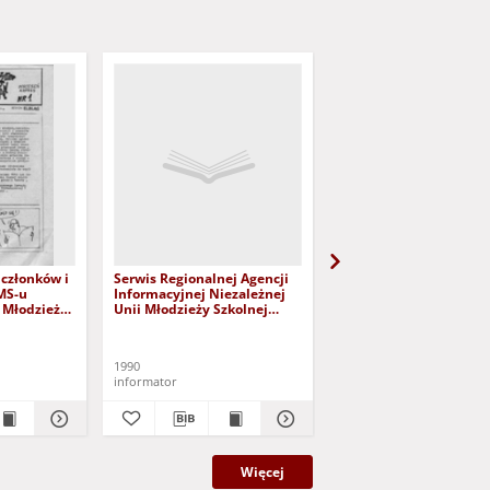
 członków i
Serwis Regionalnej Agencji
Wolny Wrocław, [nr1]
MS-u
Informacyjnej Niezależnej
i Młodzieży
Unii Młodzieży Szkolnej
rzesień
(02.04.1990)
1990
1988
informator
czasopismo
Więcej