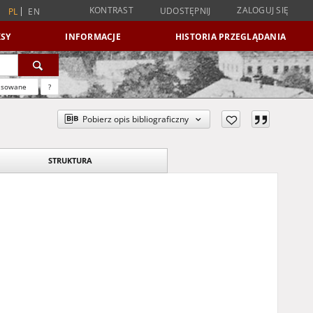
KONTRAST
ZALOGUJ SIĘ
UDOSTĘPNIJ
PL
EN
SY
INFORMACJE
HISTORIA PRZEGLĄDANIA
nsowane
?
Pobierz opis bibliograficzny
STRUKTURA