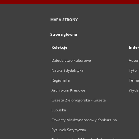
MAPA STRONY
Strona główna
Kolekcje
Inde
Dziedzictwo kulturowe
Autor
Nauka i dydaktyka
Tytuł
Regionalia
Temat
Archiwum Kresowe
Wyda
Gazeta Zielonogórska - Gazeta
Lubuska
Otwarty Międzynarodowy Konkurs na
Rysunek Satyryczny