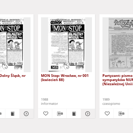
olny Śląsk, nr
MON Stop: Wrocław, nr 001
Partyzant: pismo
(kwiecień 88)
sympatyków NU
(Niezależnej Uni
Szkolnej), nr 1 (w
1989)
1988
1989
informator
czasopismo